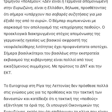
τρίμηνου «πολέμου»: «
Δεν είναι η Γερμανία απομονωμένη
στην Ευρωζώνη, είναι η Ελλάδα
», δήλωσε, προσθέτοντας
ότι σήμερα «
υπάρχουν πιο σοβαρές συζητήσεις για μια
έξοδό της από το ευρώ
». Ο Βέμπερ συμπυκνώνει με
σαρκασμό τον απολογισμό της «επιχείρησης πειθούς». Ο
προεκλογικά διακηρυγμένος στόχος απομόνωσης της
γερμανικής ηγεσίας ως βασικού εκφραστή της
νεοφιλελεύθερης λιτότητας έχει προφανέστατα αποτύχει.
Σήμερα βασιλικότεροι του βασιλέως στην εκστρατεία
εκβιασμού της κυβέρνησης είναι πολλοί από τους
εικαζόμενους συμμάχους. Με πρώτους το ΔΝΤ και την
ΕΚΤ.
Το Eurogroup στη Ρίγα της Λεττονίας δεν πρόσθεσε πολλά
στις γνώσεις μας για τις προθέσεις και την τακτική των
δανειστών και κατέδειξε ότι η τακτική της «πειθούς»
εξάντλησε τα όριά της. Οι υπουργοί Οικονομικών της
Ευρωζώνης, εκτός του ότι επιβάρυναν το κλίμα που είχαν