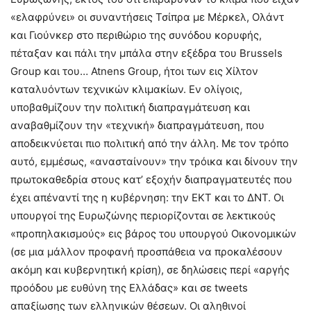
«ελαφρύνει» οι συναντήσεις Τσίπρα με Μέρκελ, Ολάντ
και Γιούνκερ στο περιθώριο της συνόδου κορυφής,
πέταξαν και πάλι την μπάλα στην εξέδρα του Brussels
Group και του… Atnens Group, ήτοι των εις Χίλτον
καταλυόντων τεχνικών κλιμακίων. Εν ολίγοις,
υποβαθμίζουν την πολιτική διαπραγμάτευση και
αναβαθμίζουν την «τεχνική» διαπραγμάτευση, που
αποδεικνύεται πιο πολιτική από την άλλη. Με τον τρόπο
αυτό, εμμέσως, «ανασταίνουν» την τρόικα και δίνουν την
πρωτοκαθεδρία στους κατ’ εξοχήν διαπραγματευτές που
έχει απέναντί της η κυβέρνηση: την ΕΚΤ και το ΔΝΤ. Οι
υπουργοί της Ευρωζώνης περιορίζονται σε λεκτικούς
«προπηλακισμούς» εις βάρος του υπουργού Οικονομικών
(σε μια μάλλον προφανή προσπάθεια να προκαλέσουν
ακόμη και κυβερνητική κρίση), σε δηλώσεις περί «αργής
προόδου με ευθύνη της Ελλάδας» και σε tweets
απαξίωσης των ελληνικών θέσεων. Οι αληθινοί