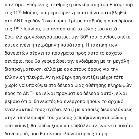
σύντομα. Επόμενος σταθμός η συνεδρίαση του Eurogroup
ης
της 11
Μαΐου, μια μέρα πριν χρειαστεί να καταβληθεί
στο ΔΝΤ σχεδόν 1 δισ. ευρώ. Τρίτος σταθμός η συνεδρίαση
ης
της 18
Ιουνίου, μια ανάσα από το τέλος του κατά
η
Σόιμπλε χρονοδιαγράμματος, την 30
του Ιουνίου, οπότε
και εκπνέει η τετράμηνη παράταση. Η τακτική των
δανειστών σέρνει τα πράγματα προς αυτό το έσχατο
σενάριο, που θα γεφυρώσει την ενδιάμεση με τη μεγάλη
διαπραγμάτευση, αλλά με κάκιστους όρους για την
ελληνική πλευρά. Αν η κυβέρνηση αντέξει μέχρι τότε
χωρίς να υποκύψει στο δέλεαρ μιας αθέτησης πληρωμών
προς το ΔΝΤ- και είναι πραγματικό δέλεαρ αυτό-, είναι
βέβαιο ότι οι δανειστές θα ενεργοποιήσουν το αρχικό
εναλλακτικό τους σχέδιο. Μαζί με κάποιες διευκολύνσεις
στην αποπληρωμή του χρέους (επιμήκυνση και μείωση
επιτοκίων), θα επιδιώξουν να επιβάλλουν ένα νέο πακέτο
δανεισμού, που θα ανακυκλώνει κυρίως τα μη