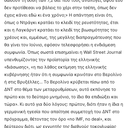
δώσουν τη δόση των 7,2 δισ. που τους αναλογεί, αφού εσύ
δεν προτίθεσαι να βάλεις το χέρι στην τσέπη, όπως δεν
έχεις κάνει εδώ κι ένα χρόνο;» Η απάντηση είναι ότι,
όπως ο Ντράγκι κρατάει το κλειδί της ρευστότητας, έτσι
και η Λαγκάρντ κρατάει το κλειδί της βιωσιμότητας του
χρέους και, εμμέσως, της μεγάλης διαπραγμάτευσης που
θα γίνει τον Ιούνιο, εφόσον τελεσφορήσει η ενδιάμεση
συμφωνία. Όπως σωστά επισημαίνει η Wall Street Journal
υπενθυμίζοντας την προϊστορία της ελληνικής
«διάσωσης», «η πιο λάθος εκτίμηση της ελληνικής
κυβέρνησης ήταν ότι η συμφωνία κρινόταν στο Βερολίνο
ή στις Βρυξέλλες… Το Βερολίνο κρύβεται πίσω από το
ΔΝΤ στο θέμα των μεταρρυθμίσεων, αυτό εκπόνησε το
πρώτο και το δεύτερο μνημόνιο, το ίδιο θα επιδιώξει και
τώρα». Κι αυτό για δύο λόγους: πρώτον, διότι ήταν η ίδια η
γερμανική ηγεσία που απαίτησε συμμετοχή του ΔΝΤ στο
πρόγραμμα, θέτοντας τον όρο «no IMF, no deal», και
δεύτερον διότι, ως εγγυητής της διεθνούς τοκογλυφίας