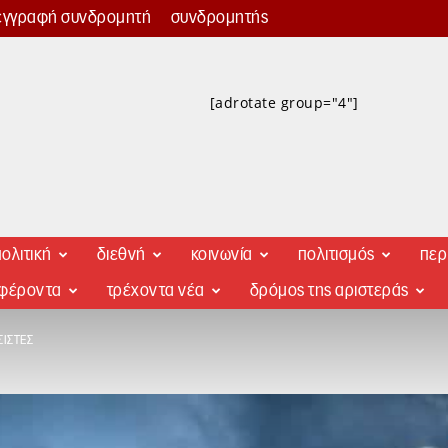
εγγραφή συνδρομητή
συνδρομητής
[adrotate group="4"]
ολιτική
διεθνή
κοινωνία
πολιτισμός
περ
αφέροντα
τρέχοντα νέα
δρόμος της αριστεράς
ΊΣΤΕΣ