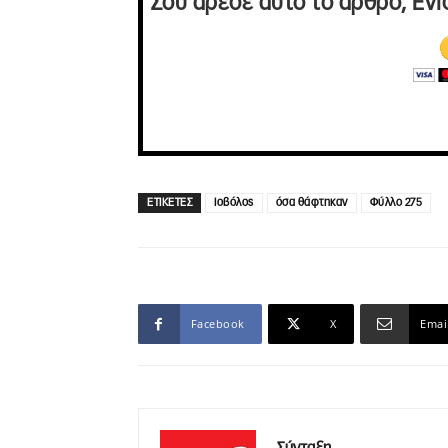
Σου άρεσε αυτό το άρθρο; Ενί
ΕΤΙΚΕΤΕΣ
Ιοβόλος
όσα θάφτηκαν
Φύλλο 275
Facebook
X
Emai