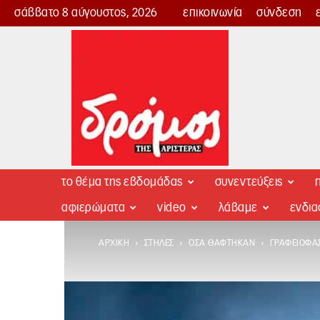
σάββατο 8 αύγουστος, 2026
επικοινωνία
σύνδεση
Δρόμος
της
Αριστεράς
το θέμα της εβδομάδας
συνεντεύξεις
π
αφιερώματα
video
λάβαμε
ενδι
ΑΡΧΙΚΉ
ΣΤΉΛΕΣ
ΌΣΑ ΘΆΦΤΗΚΑΝ
ΓΡΑΦΕΙΟΦΑΣ