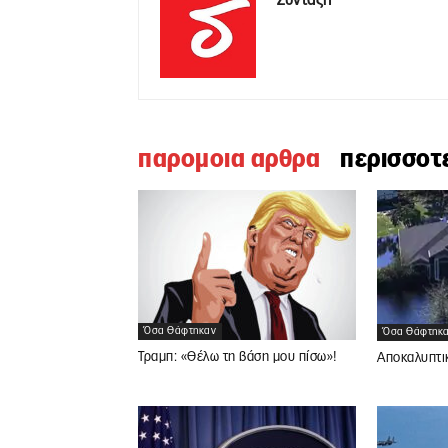
Σύνταξη
παρομοια αρθρα
περισσοτ
Όσα Θάφτηκαν
Όσα Θάφτηκ
Τραμπ: «Θέλω τη βάση μου πίσω»!
Αποκαλυπτι