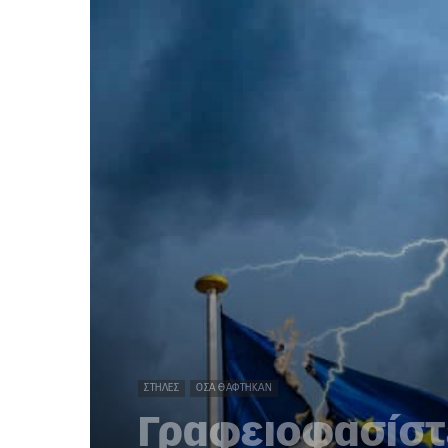
ΣΤΉΛΕΣ
ΌΣΑ ΘΆΦΤΗΚΑΝ
Γραφειοφασίστ