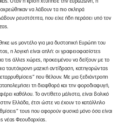
κας. Όταν η κρίση χτύπησε την ευρωζώνη, η
ποχρεώθηκαν να λάβουν τα πιο σκληρά
λάβουν ρευστότητα, που είχε ήδη περάσει υπό τον
ζας.
ήθηκε ως μοντέλο για μια δυστοπική Ευρώπη του
ος, η λογική είναι απλή: οι γραφειοφασίστες
ια τις άλλες χώρες, προκειμένου να δείξουν με το
μια ταυτόχρονη μαζική αντίδραση, κατηγορώντας
“μεταρρυθμίσεις” που θέλουν. Με μια ξεδιάντροπη
 καταπολεμήσει τη διαφθορά και την φοροδιαφυγή,
έρει καθόλου. Το αντίθετο μάλιστα, είναι βολικό
στην Ελλάδα, έτσι ώστε να έχουν το κατάλληλο
θμίσεις” τους που αφορούν φυσικά μόνο όσα είναι
ης νέας Φεουδαρχίας.