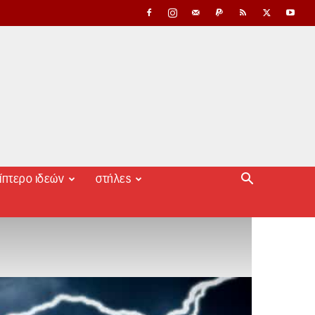
ίπτερο ιδεών
στήλες