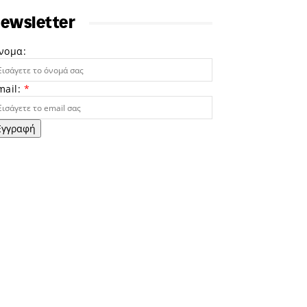
ewsletter
νομα:
mail:
*
Εγγραφή