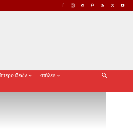
ίπτερο ιδεών
στήλες