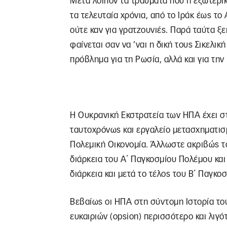
Μετά λοιπόν τα τραύματα που η εξωτερι
τα τελευταία χρόνια, από το Ιράκ έως το
ούτε καν για γρατζουνιές. Παρά ταύτα ξ
φαίνεται σαν να ’ναι η δική τους Σικελι
πρόβλημα για τη Ρωσία, αλλά και για την 
Η Ουκρανική Εκστρατεία των ΗΠΑ έχει σ
ταυτοχρόνως και εργαλείο μετασχηματισ
Πολεμική Οικονομία. Άλλωστε ακριβώς το
διάρκεια του Α΄ Παγκοσμίου Πολέμου και
διάρκεια και μετά το τέλος του Β΄ Παγκο
Βεβαίως οι ΗΠΑ στη σύντομη Ιστορία τους
ευκαιριών (opsion) περισσότερο και λιγό