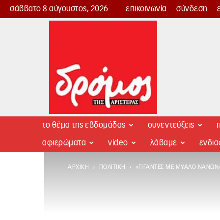
σάββατο 8 αύγουστος, 2026
επικοινωνία
σύνδεση
Δρόμος
της
Αριστεράς
το θέμα της εβδομάδας
συνεντεύξεις
π
αφιερώματα
video
λάβαμε
ενδι
ΑΡΧΙΚΉ
ΠΟΛΙΤΙΚΉ
«ΓΊΓΑΝΤΕΣ ΜΕ ΜΥΑΛΌ ΝΆΝΩ