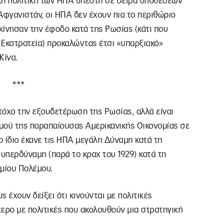
κή πολιτική των ΗΠΑ υπέστη σε σειρά υποθέσεων
 Αφγανιστάν, οι ΗΠΑ δεν έχουν πια το περιθώριο
εκίνησαν την έφοδο κατά της Ρωσίας (κάτι που
κή Εκστρατεία) προκαλώντας έτσι «υπαρξιακό»
Κίνα.
***
τόχο την εξουδετέρωση της Ρωσίας, αλλά είναι
μού της παραπαίουσας Αμερικανικής Οικονομίας σε
 ίδιο έκανε τις ΗΠΑ μεγάλη Δύναμη κατά τη
 υπερδύναμη (παρά το κραχ του 1929) κατά τη
σμίου Πολέμου.
 έχουν δείξει ότι κινούνται με πολιτικές
τερο με πολιτικές που ακολουθούν μια στρατηγική