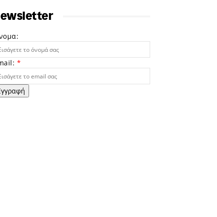
ewsletter
νομα:
mail:
*
Εγγραφή