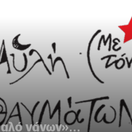
μυαλό νάνων»…