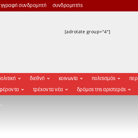
εγγραφή συνδρομητή
συνδρομητής
[adrotate group="4"]
ολιτική
διεθνή
κοινωνία
πολιτισμός
περ
αφέροντα
τρέχοντα νέα
δρόμος της αριστεράς
Ν»…