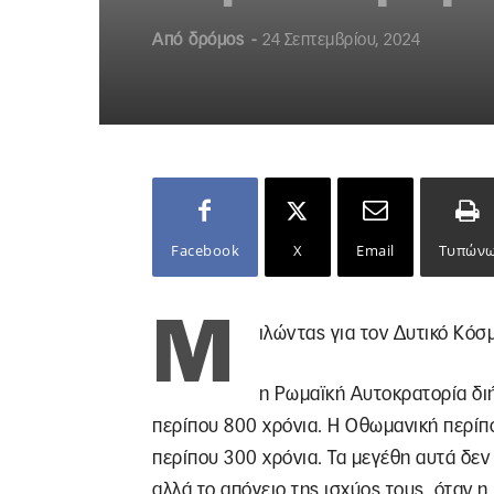
Από
δρόμος
-
24 Σεπτεμβρίου, 2024
Facebook
X
Email
Τυπών
Μ
ιλώντας για τον Δυτικό Κόσ
η Ρωμαϊκή Αυτοκρατορία δι
περίπου 800 χρόνια. Η Οθωμανική περίπο
περίπου 300 χρόνια. Τα μεγέθη αυτά δε
αλλά το απόγειο της ισχύος τους, όταν η