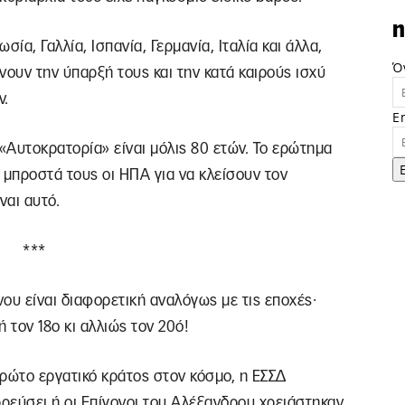
n
α, Γαλλία, Ισπανία, Γερμανία, Ιταλία και άλλα,
Ό
νουν την ύπαρξή τους και την κατά καιρούς ισχύ
ν.
E
 «Αυτοκρατορία» είναι μόλις 80 ετών. Το ερώτημα
 μπροστά τους οι ΗΠΑ για να κλείσουν τον
ναι αυτό.
***
ου είναι διαφορετική αναλόγως με τις εποχές∙
ή τον 18ο κι αλλιώς τον 20ό!
πρώτο εργατικό κράτος στον κόσμο, η ΕΣΣΔ
ρρεύσει ή οι Επίγονοι του Αλέξανδρου χρειάστηκαν