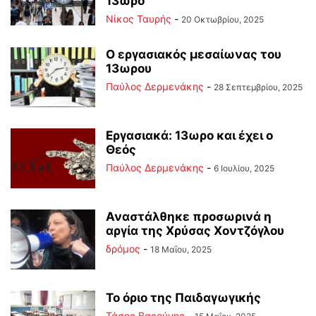
13ωρο
Νίκος Ταυρής
-
20 Οκτωβρίου, 2025
Ο εργασιακός μεσαίωνας του
13ωρου
Παύλος Δερμενάκης
-
28 Σεπτεμβρίου, 2025
Εργασιακά: 13ωρο και έχει ο
Θεός
Παύλος Δερμενάκης
-
6 Ιουλίου, 2025
Αναστάλθηκε προσωρινά η
αργία της Χρύσας Χοντζόγλου
δρόμος
-
18 Μαΐου, 2025
Το όριο της Παιδαγωγικής
Τάσος Βαρούνης
-