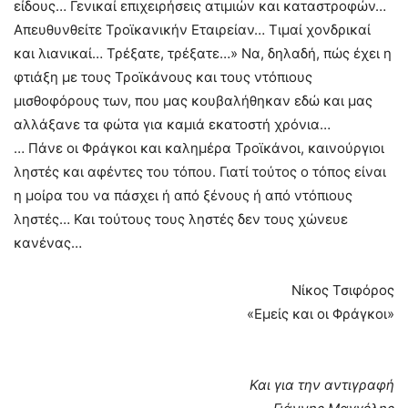
είδους… Γενικαί επιχειρήσεις ατιμιών και καταστροφών…
Απευθυνθείτε Τροϊκανικήν Εταιρείαν… Τιμαί χονδρικαί
και λιανικαί… Τρέξατε, τρέξατε…» Να, δηλαδή, πώς έχει η
φτιάξη με τους Τροϊκάνους και τους ντόπιους
μισθοφόρους των, που μας κουβαλήθηκαν εδώ και μας
αλλάξανε τα φώτα για καμιά εκατοστή χρόνια…
… Πάνε οι Φράγκοι και καλημέρα Τροϊκάνοι, καινούργιοι
ληστές και αφέντες του τόπου. Γιατί τούτος ο τόπος είναι
η μοίρα του να πάσχει ή από ξένους ή από ντόπιους
ληστές… Και τούτους τους ληστές δεν τους χώνευε
κανένας…
Νίκος Τσιφόρος
«Εμείς και οι Φράγκοι»
Και για την αντιγραφή