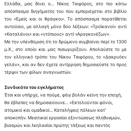
Ελλάδα, μας δίνει ο… Νίκος Τσιφόρος, στο πιο κάτω
απόσπασμα διηγήματός του που εμπεριέχεται στο βιβλίο
του «Εμείς και οι Φράγκοι». Το απόσπασμα παρατίθεται
αυτούσιο, με αλλαγή μόνο δύο λέξεων: «Τροϊκανοί» αντί
«Καταλάνοι» και «ντόπιους» αντί «Αραγκονέζων».
Με την υπενθύμιση ότι το δρώμενο συμβαίνει περί το 1300
μ.Χ., στο οποίο και μας πισωγυρίζουν. Απολαύστε το με
τον ελληνικό τρόπο του Νίκου Τσιφόρου, το «Δακρυόεν
γελάν», και αν δεν έχετε αντίρρηση δημοσιεύστε το προς
τέρψιν των φίλων αναγνωστών.
Συνδικάτο του εγκλήματος
Έτσι και υπήρχε, να πούμε, φέιγ βολάν κείνη την εποχή,
θα έβλεπες να δημοσιεύουνε… «Εκτελούνται φόνοι,
ατομικοί και ομαδικοί… Καταλήψεις πόλεων κατ’
αποκοπήν. Μεσιτικαί εργασίαι εξοντώσεως πληθυσμών,
βιασμών και λεηλασίαι πρώτης τάξεως και παντός