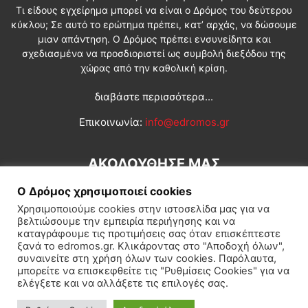
Τι είδους εγχείρημα μπορεί να είναι ο Δρόμος του δεύτερου
κύκλου; Σε αυτό το ερώτημα πρέπει, κατ’ αρχάς, να δώσουμε
μιαν απάντηση. Ο Δρόμος πρέπει ενσυνείδητα και
σχεδιασμένα να προσδιοριστεί ως συμβολή διεξόδου της
χώρας από την καθολική κρίση.
διαβάστε περισσότερα...
Επικοινωνία:
info@edromos.gr
ΑΚΟΛΟΥΘΗΣΕ ΜΑΣ
Ο Δρόμος χρησιμοποιεί cookies
Χρησιμοποιούμε cookies στην ιστοσελίδα μας για να
βελτιώσουμε την εμπειρία περιήγησης και να
καταγράφουμε τις προτιμήσεις σας όταν επισκέπτεστε
ξανά το edromos.gr. Κλικάροντας στο "Αποδοχή όλων",
συναινείτε στη χρήση όλων των cookies. Παρόλαυτα,
Εγγραφή συνδρομητή
Πολιτική
Διεθνή
Κοινωνία
μπορείτε να επισκεφθείτε τις "Ρυθμίσεις Cookies" για να
ελέγξετε και να αλλάξετε τις επιλογές σας.
Πολιτισμός
Αφιερώματα