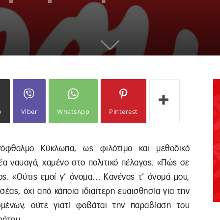
ω
Viber
WhatsApp
Pinterest
νόφθαλμο Κύκλωπα, ως φιλότιμο και μεθοδικό
έα ναυαγό, χαμένο στο πολιτικό πέλαγος. «Πώς σε
ος. «Ούτις εμοί γ’ όνομα… Κανένας τ’ όνομά μου,
ας, όχι από κάποια ιδιαίτερη ευαισθησία για την
μένων, ούτε γιατί φοβάται την παραβίαση του
ρήτου.