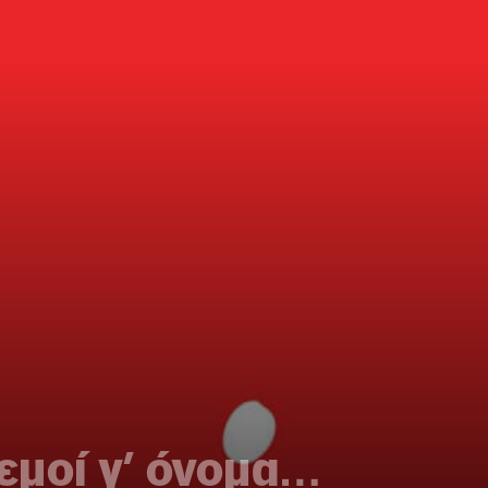
 εμοί γ’ όνομα…