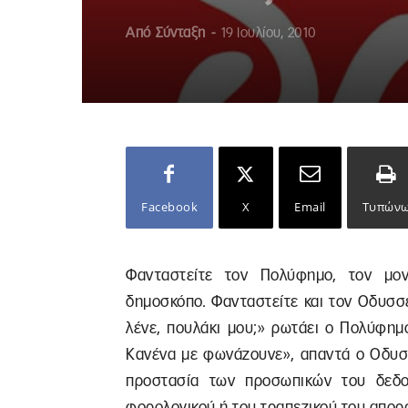
Από
Σύνταξη
-
19 Ιουλίου, 2010
Facebook
X
Email
Τυπών
Φανταστείτε τον Πολύφημο, τον μο
δημοσκόπο. Φανταστείτε και τον Οδυσσ
λένε, πουλάκι μου;» ρωτάει ο Πολύφημ
Κανένα με φωνάζουνε», απαντά ο Οδυσσέ
προστασία των προσωπικών του δεδο
φορολογικού ή του τραπεζικού του απορ