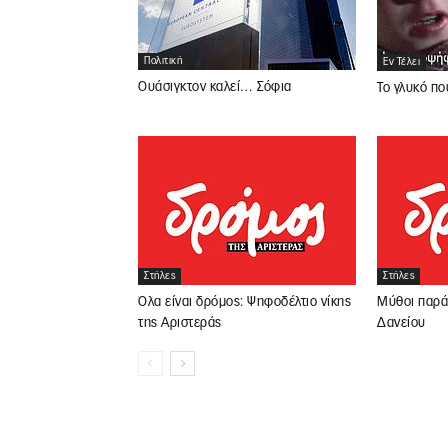
Πολιτική
Εν Τέλει
Ουάσιγκτον καλεί… Σόφια
Το γλυκό πο
Στήλες
Στήλες
Όλα είναι δρόμος: Ψηφοδέλτιο νίκης
Μύθοι παρά
της Αριστεράς
Δανείου