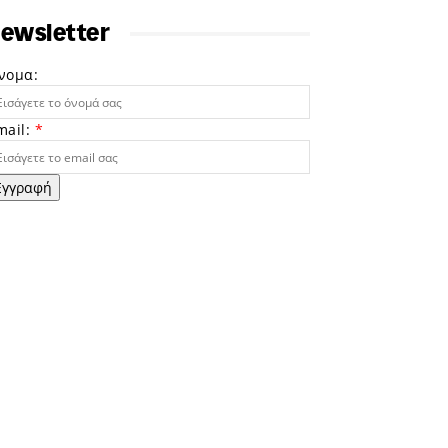
ewsletter
νομα:
mail:
*
Εγγραφή