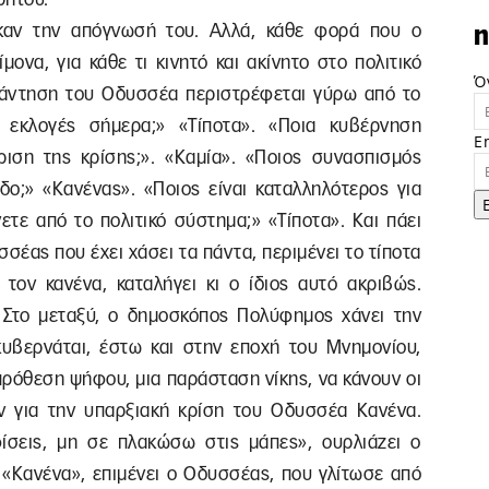
 καν την απόγνωσή του. Αλλά, κάθε φορά που ο
n
ονα, για κάθε τι κινητό και ακίνητο στο πολιτικό
Ό
πάντηση του Οδυσσέα περιστρέφεται γύρω από το
ν εκλογές σήμερα;» «Τίποτα». «Ποια κυβέρνηση
E
ίριση της κρίσης;». «Καμία». «Ποιος συνασπισμός
ο;» «Κανένας». «Ποιος είναι καταλληλότερος για
ετε από το πολιτικό σύστημα;» «Τίποτα». Και πάει
σσέας που έχει χάσει τα πάντα, περιμένει το τίποτα
 τον κανένα, καταλήγει κι ο ίδιος αυτό ακριβώς.
. Στο μεταξύ, ο δημοσκόπος Πολύφημος χάνει την
κυβερνάται, έστω και στην εποχή του Μνημονίου,
πρόθεση ψήφου, μια παράσταση νίκης, να κάνουν οι
ν για την υπαρξιακή κρίση του Οδυσσέα Κανένα.
ίσεις, μη σε πλακώσω στις μάπες», ουρλιάζει ο
. «Κανένα», επιμένει ο Οδυσσέας, που γλίτωσε από