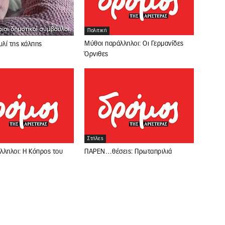
Πολιτική
Μύθοι παράλληλοι: Οι Γερμανίδες
υλί της κάλπης
Όρνιθες
Στήλες
λληλοι: Η Κόπρος του
ΠΑΡΕΝ…θέσεις: Πρωταπριλιά