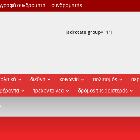
γγραφή συνδρομητή
συνδρομητής
[adrotate group="4"]
ολιτική
διεθνή
κοινωνία
πολιτισμός
περ
αφέροντα
τρέχοντα νέα
δρόμος της αριστεράς
ΜΑ…