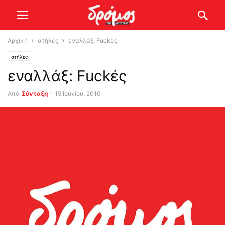
Αρχική
στήλες
εναλλάξ: Fuckές
στήλες
εναλλάξ: Fuckές
Από
Σύνταξη
-
15 Ιουνίου, 2010