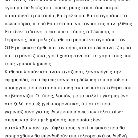
έγκαιρα τις δικές του φακές, μπας και σκάσει καμιά
καραμπινάτη ευκαιρία, θα τρέξει και θα τα αγοράσει τα
κελεπούρια, κι εσύ θα στέκεσαι να τον κοιτάς σαν ηλίθιος.
Έτσι δεν το ’κανε κι εκείνος ο τύπος, ο Τέλεκομ, ο
Γερμανός, που μόλις έμαθε ότι μπορεί να αγοράσει τον
ΟΤΕ με φακές ήρθε και τον πήρε, και του δώσανε τζάμπα
και το μάνατζμεντ, γιατί χεστήκανε απ’ τη χαρά τους που
τους χρυσοπλήρωσε;
Κάθεσαι λοιπόν και αναστοχάζεσαι, ξανανοίγεις την
εφημερίδα, και πέφτεις πάνω στη δήλωση του αρμοδίου
υπουργού, που κατά σύμπτωση αναφέρεται στο θέμα που
σε βασανίζει. Ο τύπος, λοιπόν, με το μαλλί τιγκαρισμένο
στο ζελέ, σου εξηγεί υπομονετικά, ότι αυτοί που
γκρινιάζουνε για τις ιδιωτικοποιήσεις των τελευταίων
απομειναριών της δημόσιας περιουσίας δεν
καταλαβαίνουν την τύφλα τους, γιατί οι φακές που θα
εισπραχθούν θα επενδυθούν αποτελεσματικά σε διεθνή