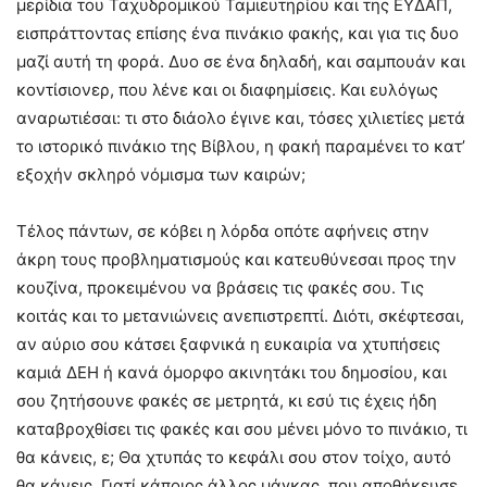
μερίδια του Ταχυδρομικού Ταμιευτηρίου και της ΕΥΔΑΠ,
εισπράττοντας επίσης ένα πινάκιο φακής, και για τις δυο
μαζί αυτή τη φορά. Δυο σε ένα δηλαδή, και σαμπουάν και
κοντίσιονερ, που λένε και οι διαφημίσεις. Και ευλόγως
αναρωτιέσαι: τι στο διάολο έγινε και, τόσες χιλιετίες μετά
το ιστορικό πινάκιο της Βίβλου, η φακή παραμένει το κατ’
εξοχήν σκληρό νόμισμα των καιρών;
Τέλος πάντων, σε κόβει η λόρδα οπότε αφήνεις στην
άκρη τους προβληματισμούς και κατευθύνεσαι προς την
κουζίνα, προκειμένου να βράσεις τις φακές σου. Τις
κοιτάς και το μετανιώνεις ανεπιστρεπτί. Διότι, σκέφτεσαι,
αν αύριο σου κάτσει ξαφνικά η ευκαιρία να χτυπήσεις
καμιά ΔΕΗ ή κανά όμορφο ακινητάκι του δημοσίου, και
σου ζητήσουνε φακές σε μετρητά, κι εσύ τις έχεις ήδη
καταβροχθίσει τις φακές και σου μένει μόνο το πινάκιο, τι
θα κάνεις, ε; Θα χτυπάς το κεφάλι σου στον τοίχο, αυτό
θα κάνεις. Γιατί κάποιος άλλος μάγκας, που αποθήκευσε