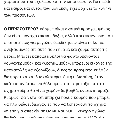
χαρακτήρα του σχολείου και της εκπαίδευσης. Γιατί εδώ
και καιρό, και εντός των μονίμων, έχει αρχίσει το κυνήγι
των προσόντων.
Ο ΠΕΡΙΣΣΟΤΕΡΟΣ
κόσμος είναι σχετικά προσγειωμένος.
Δεν είναι μονάχα απαισιοδοξία, αλλά και αναγνώριση ότι
οι απαιτήσεις για μεγάλες διεκδικήσεις είναι πολύ πιο
ανεβασμένες απ’ αυτό που ζήσαμε και ζούμε αυτές τις
μέρες. Μπορεί κάποιοι κύκλοι να φαντασιώνονται
«συναγερμούς» και «ξεσηκωμούς», μπορεί οι εικόνες της
καταστολής να εξοργίζουν, όμως τα πράγματα κυλούν
διαφορετικά και δυσκολότερα. Αυτή η βιασύνη, όταν
«κάτι κουνιέται», να θέλουμε να το στριμώξουμε στο
σχήμα «τώρα θα γίνει χαμός» δε βοηθά, ενίοτε κουράζει.
Κι όμως, φαίνεται ότι υπάρχει πολύς κόσμος που μπορεί
να πλαισιώσει διεργασίες που να ξεπερνούν το σχήμα
«πίεση για απεργία σε ΟΛΜΕ και ΔΟΕ – κέντρο αγώνα –
διαδήλωση – καθιερωμένη σύγκρουση με τα ΜΑΤ» ή τις