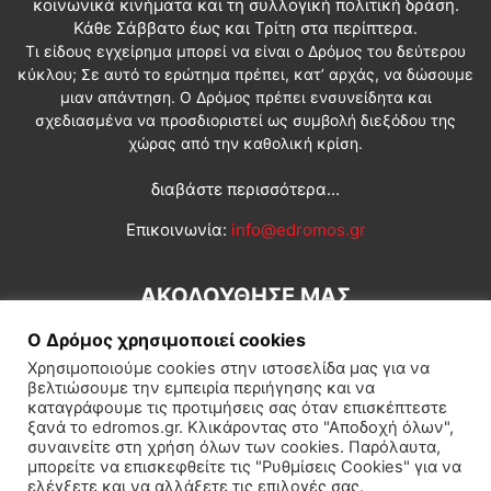
κοινωνικά κινήματα και τη συλλογική πολιτική δράση.
Κάθε Σάββατο έως και Τρίτη στα περίπτερα.
Τι είδους εγχείρημα μπορεί να είναι ο Δρόμος του δεύτερου
κύκλου; Σε αυτό το ερώτημα πρέπει, κατ’ αρχάς, να δώσουμε
μιαν απάντηση. Ο Δρόμος πρέπει ενσυνείδητα και
σχεδιασμένα να προσδιοριστεί ως συμβολή διεξόδου της
χώρας από την καθολική κρίση.
διαβάστε περισσότερα...
Επικοινωνία:
info@edromos.gr
ΑΚΟΛΟΥΘΗΣΕ ΜΑΣ
Ο Δρόμος χρησιμοποιεί cookies
Χρησιμοποιούμε cookies στην ιστοσελίδα μας για να
βελτιώσουμε την εμπειρία περιήγησης και να
καταγράφουμε τις προτιμήσεις σας όταν επισκέπτεστε
ξανά το edromos.gr. Κλικάροντας στο "Αποδοχή όλων",
συναινείτε στη χρήση όλων των cookies. Παρόλαυτα,
Εγγραφή συνδρομητή
Πολιτική
Διεθνή
Κοινωνία
μπορείτε να επισκεφθείτε τις "Ρυθμίσεις Cookies" για να
ελέγξετε και να αλλάξετε τις επιλογές σας.