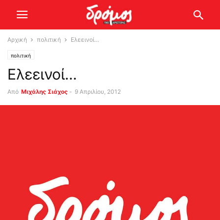
Αρχική
πολιτική
Ελεεινοί…
πολιτική
Ελεεινοί…
Από
Μιχάλης Σιάχος
-
9 Απριλίου, 2012