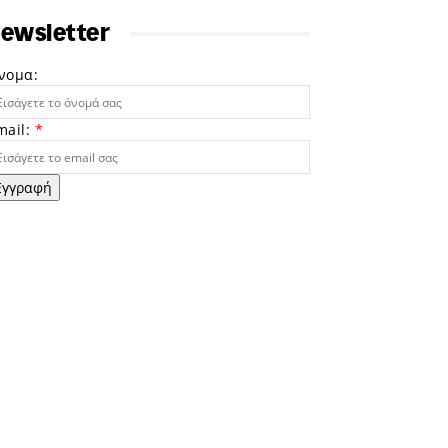
ewsletter
νομα:
mail:
*
Εγγραφή