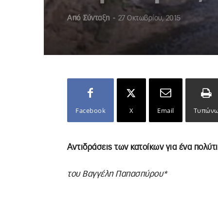
Από
Σύνταξη
-
27 Οκτωβρίου, 2015
Facebook
X
Email
Τυπών
Αντιδράσεις των κατοίκων για ένα πολύτ
του Βαγγέλη Παπασπύρου*