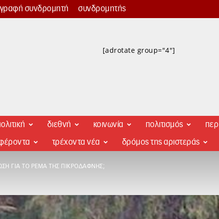
γγραφή συνδρομητή
συνδρομητής
[adrotate group="4"]
ολιτική
διεθνή
κοινωνία
πολιτισμός
περ
αφέροντα
τρέχοντα νέα
δρόμος της αριστεράς
ΩΣΗ ΓΙΑ ΤΟ ΡΈΜΑ ΤΗΣ ΠΙΚΡΟΔΆΦΝΗΣ;