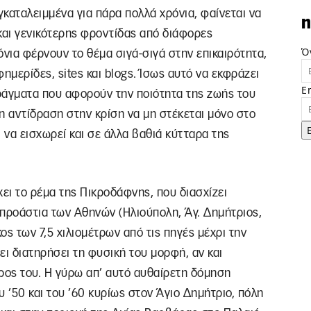
γκαταλειμμένα για πάρα πολλά χρόνια, φαίνεται να
n
αι γενικότερης φροντίδας από διάφορες
Ό
όνια φέρνουν το θέμα σιγά-σιγά στην επικαιρότητα,
μερίδες, sites και blogs. Ίσως αυτό να εκφράζει
E
ράγματα που αφορούν την ποιότητα της ζωής του
 η αντίδραση στην κρίση να μη στέκεται μόνο στο
 να εισχωρεί και σε άλλα βαθιά κύτταρα της
χει το ρέμα της Πικροδάφνης, που διασχίζει
 προάστια των Αθηνών (Ηλιούπολη, Άγ. Δημήτριος,
ος των 7,5 χιλιομέτρων από τις πηγές μέχρι την
ει διατηρήσει τη φυσική του μορφή, αν και
ος του. Η γύρω απ’ αυτό αυθαίρετη δόμηση
 ’50 και του ’60 κυρίως στον Άγιο Δημήτριο, πόλη