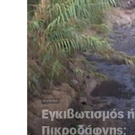
ΚΟΙΝΩΝΊΑ
Εγκιβωτισμός ή
Πικροδάφνης;