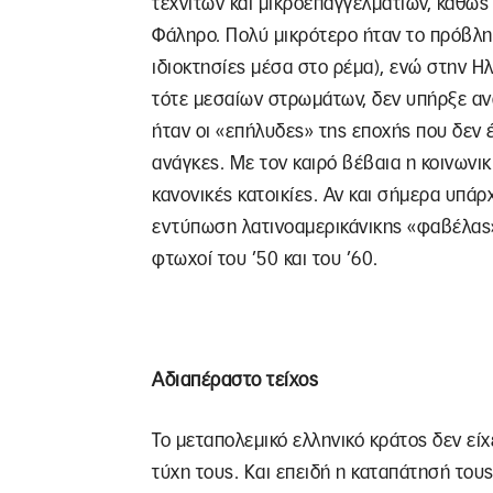
τεχνιτών και μικροεπαγγελματιών, καθώς
Φάληρο. Πολύ μικρότερο ήταν το πρόβλημ
ιδιοκτησίες μέσα στο ρέμα), ενώ στην 
τότε μεσαίων στρωμάτων, δεν υπήρξε αν
ήταν οι «επήλυδες» της εποχής που δεν 
ανάγκες. Με τον καιρό βέβαια η κοινωνι
κανονικές κατοικίες. Αν και σήμερα υπά
εντύπωση λατινοαμερικάνικης «φαβέλας», 
φτωχοί του ’50 και του ’60.
Αδιαπέραστο τείχος
Το μεταπολεμικό ελληνικό κράτος δεν είχε
τύχη τους. Και επειδή η καταπάτησή του