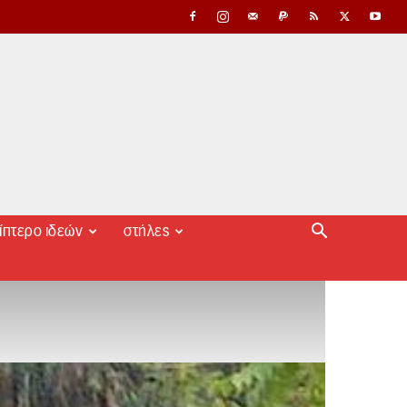
ίπτερο ιδεών
στήλες