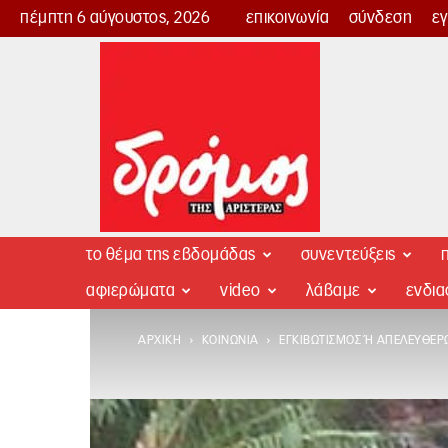
πέμπτη 6 αύγουστος, 2026
επικοινωνία
σύνδεση
ε
Δρόμος
της
Αριστεράς
το θέμα της εβδομάδας
συνεντεύξεις
π
αφιερώματα
video
λάβαμε
ενδι
ΑΡΧΙΚΉ
ΚΟΙΝΩΝΊΑ
ΕΓΚΙΒΩΤΙΣΜΌΣ Ή ΑΠΕΛΕΥΘΈΡ