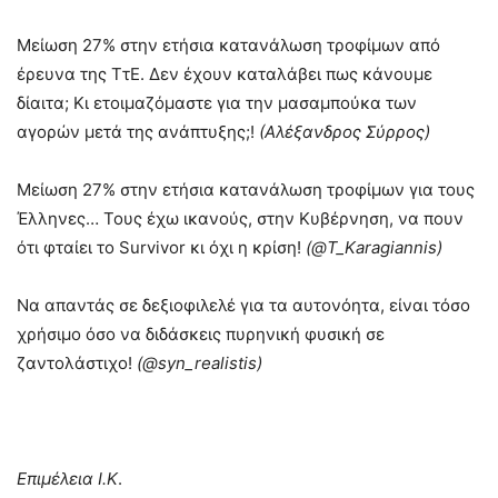
Μείωση 27% στην ετήσια κατανάλωση τροφίμων από
έρευνα της ΤτΕ. Δεν έχουν καταλάβει πως κάνουμε
δίαιτα; Kι ετοιμαζόμαστε για την μασαμπούκα των
αγορών μετά της ανάπτυξης;!
(Αλέξανδρος Σύρρος)
Μείωση 27% στην ετήσια κατανάλωση τροφίμων για τους
Έλληνες… Τους έχω ικανούς, στην Kυβέρνηση, να πουν
ότι φταίει το Survivor κι όχι η κρίση!
(@T_Karagiannis)
Να απαντάς σε δεξιοφιλελέ για τα αυτονόητα, είναι τόσο
χρήσιμο όσο να διδάσκεις πυρηνική φυσική σε
ζαντολάστιχο!
(@syn_realistis)
Επιμέλεια Ι.Κ
.