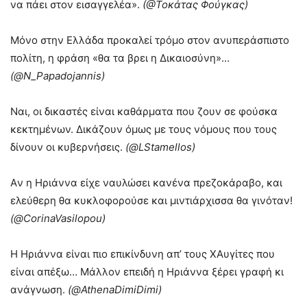
να πάει στον εισαγγελέα».
(@Τοκάτας Φούγκας)
Μόνο στην Ελλάδα προκαλεί τρόμο στον ανυπεράσπιστο
πολίτη, η φράση «θα τα βρει η Δικαιοσύνη»…
(@N_Papadojannis)
Ναι, οι δικαστές είναι καθάρματα που ζουν σε φούσκα
κεκτημένων. Δικάζουν όμως με τους νόμους που τους
δίνουν οι κυβερνήσεις.
(@LStamellos)
Aν η Ηριάννα είχε ναυλώσει κανένα πρεζοκάραβο, και
ελεύθερη θα κυκλοφορούσε και μιντιάρχισσα θα γινόταν!
(@CorinaVasilopou)
Η Ηριάννα είναι πιο επικίνδυνη απ’ τους ΧΑυγίτες που
είναι απέξω… Μάλλον επειδή η Ηριάννα ξέρει γραφή κι
ανάγνωση.
(@AthenaDimiDimi)