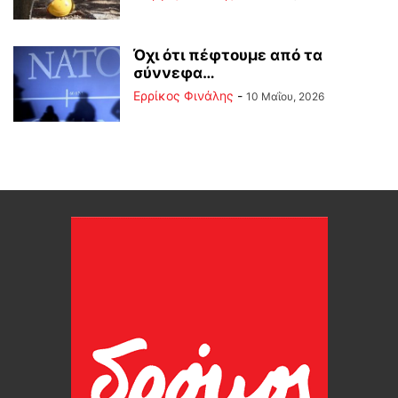
Όχι ότι πέφτουμε από τα
σύννεφα…
Ερρίκος Φινάλης
-
10 Μαΐου, 2026