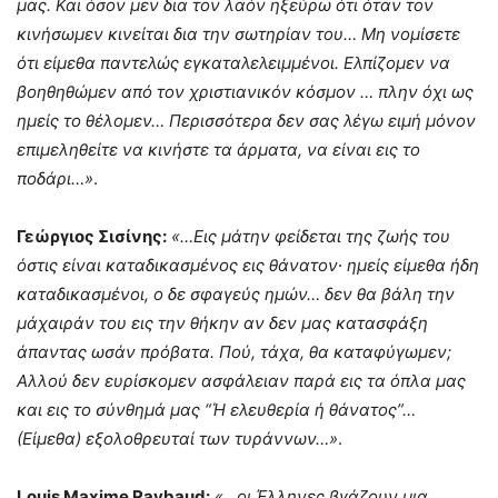
μας. Και όσον μεν δια τον λαόν ηξεύρω ότι όταν τον
κινήσωμεν κινείται δια την σωτηρίαν του… Μη νομίσετε
ότι είμεθα παντελώς εγκαταλελειμμένοι. Ελπίζομεν να
βοηθηθώμεν από τον χριστιανικόν κόσμον … πλην όχι ως
ημείς το θέλομεν… Περισσότερα δεν σας λέγω ειμή μόνον
επιμεληθείτε να κινήστε τα άρματα, να είναι εις το
ποδάρι…»
.
Γεώργιος Σισίνης:
«…Εις μάτην φείδεται της ζωής του
όστις είναι καταδικασμένος εις θάνατον∙ ημείς είμεθα ήδη
καταδικασμένοι, ο δε σφαγεύς ημών… δεν θα βάλη την
μάχαιράν του εις την θήκην αν δεν μας κατασφάξη
άπαντας ωσάν πρόβατα. Πού, τάχα, θα καταφύγωμεν;
Αλλού δεν ευρίσκομεν ασφάλειαν παρά εις τα όπλα μας
και εις το σύνθημά μας “Ή ελευθερία ή θάνατος”…
(Είμεθα) εξολοθρευταί των τυράννων…»
.
Louis Maxime Raybaud:
«…οι Έλληνες βγάζουν μια