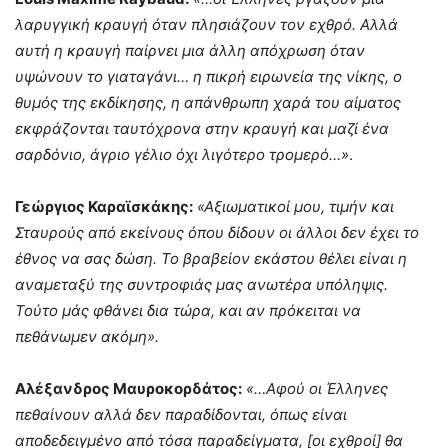
λαρυγγική κραυγή όταν πλησιάζουν τον εχθρό. Αλλά
αυτή η κραυγή παίρνει μια άλλη απόχρωση όταν
υψώνουν το γιαταγάνι… η πικρή ειρωνεία της νίκης, ο
θυμός της εκδίκησης, η απάνθρωπη χαρά του αίματος
εκφράζονται ταυτόχρονα στην κραυγή και μαζί ένα
σαρδόνιο, άγριο γέλιο όχι λιγότερο τρομερό…»
.
Γεώργιος Καραϊσκάκης:
«Αξιωματικοί μου, τιμήν και
Σταυρούς από εκείνους όπου δίδουν οι άλλοι δεν έχει το
έθνος να σας δώση. Το βραβείον εκάστου θέλει είναι η
αναμεταξύ της συντροφιάς μας ανωτέρα υπόληψις.
Τούτο μάς φθάνει δια τώρα, και αν πρόκειται να
πεθάνωμεν ακόμη».
Αλέξανδρος Μαυροκορδάτος:
«…Αφού οι Έλληνες
πεθαίνουν αλλά δεν παραδίδονται, όπως είναι
αποδεδειγμένο από τόσα παραδείγματα, [οι εχθροί] θα