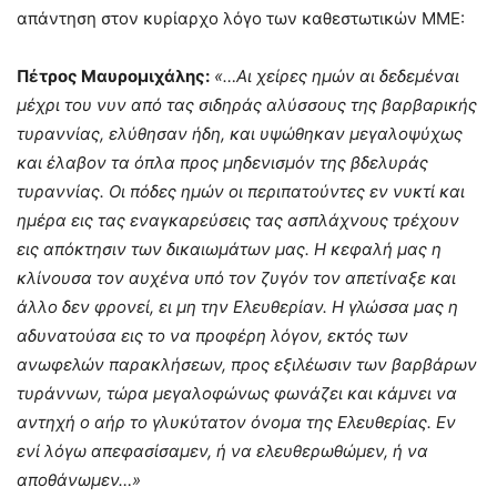
απάντηση στον κυρίαρχο λόγο των καθεστωτικών ΜΜΕ:
Πέτρος Μαυρομιχάλης:
«…Αι χείρες ημών αι δεδεμέναι
μέχρι του νυν από τας σιδηράς αλύσσους της βαρβαρικής
τυραννίας, ελύθησαν ήδη, και υψώθηκαν μεγαλοψύχως
και έλαβον τα όπλα προς μηδενισμόν της βδελυράς
τυραννίας. Οι πόδες ημών οι περιπατούντες εν νυκτί και
ημέρα εις τας εναγκαρεύσεις τας ασπλάχνους τρέχουν
εις απόκτησιν των δικαιωμάτων μας. Η κεφαλή μας η
κλίνουσα τον αυχένα υπό τον ζυγόν τον απετίναξε και
άλλο δεν φρονεί, ει μη την Ελευθερίαν. Η γλώσσα μας η
αδυνατούσα εις το να προφέρη λόγον, εκτός των
ανωφελών παρακλήσεων, προς εξιλέωσιν των βαρβάρων
τυράννων, τώρα μεγαλοφώνως φωνάζει και κάμνει να
αντηχή ο αήρ το γλυκύτατον όνομα της Ελευθερίας. Εν
ενί λόγω απεφασίσαμεν, ή να ελευθερωθώμεν, ή να
αποθάνωμεν…»