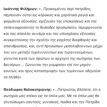
Ιωάννης Φιλήμων:
«…Προκειμένου περί πατρίδος,
πέμπουσιν ούτοι εις κόρακας και χαράτσια ραγιά και
φερμάνια εξουσίας, σχίζουσιν της υποκρίσεως και της
ταπεινοφροσύνης το δυσειδές προσωπείον, περιφρονούσι
και τας απειλάς συνάμα και τας υποσχέσεις εξουσίας
συγκροτούσης την σχολήν της εσχάτης διαφθοράς και
απανθρωπίας, και, αντί προσώπων μεσολαβούντων μέχρι
του νυν μεταξύ τυραννούντων και τυραννουμένων,
γίνονται κατά των πρώτων οι αρχηγοί της σωτηρίας των
δευτέρων … ζώνυνται την ρομφαίαν επί τον μηρόν
εαυτών, και προς καταστροφήν των τυράννων οδηγούσι
τα πλήθη».
Θεόδωρος Κολοκοτρώνης:
«…Πατριώται, βλέπετε, ότι η
σωτηρία μας στέκει εις τα όπλα μας. Με τα όπλα μας θα
γλυτώσωμεν εαυτούς, γυναίκας, παιδιά και την Πατρίδα