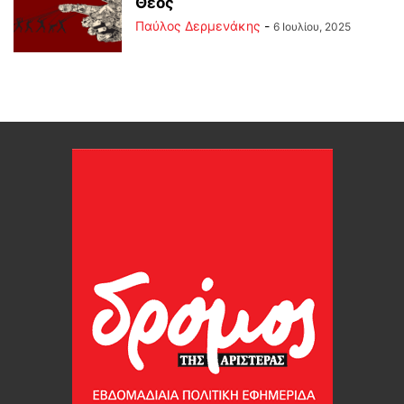
Θεός
Παύλος Δερμενάκης
-
6 Ιουλίου, 2025