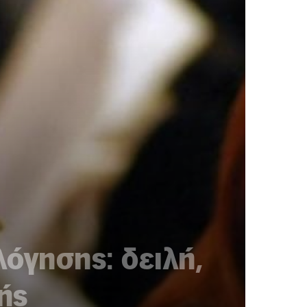
λόγησης: δειλή,
ής