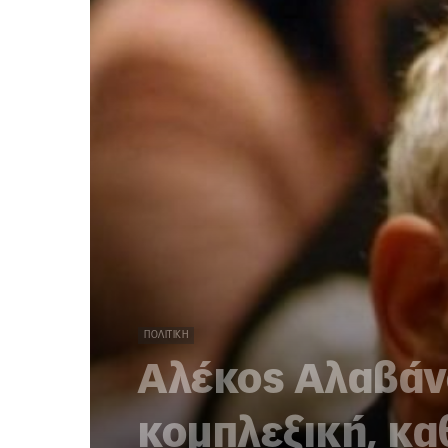
ΠΟΛΙΤΙΚΉ
Αλέκος Αλαβάνο
κομπλεξική, κ