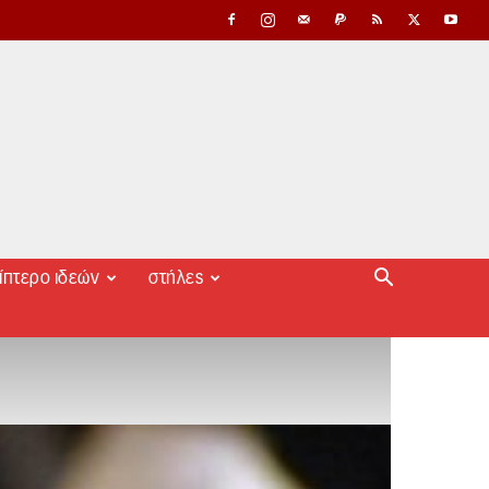
ίπτερο ιδεών
στήλες