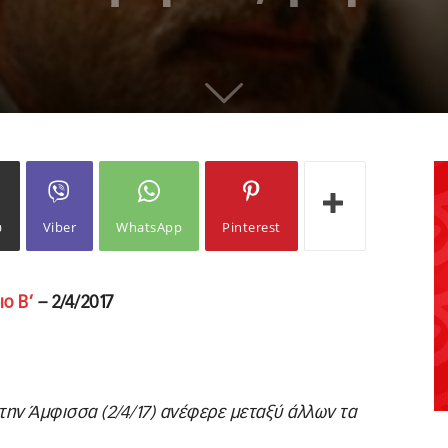
ω
Viber
WhatsApp
Pinterest
ιο Β’
– 2/4/2017
ην Άμφισσα (2/4/17) ανέφερε μεταξύ άλλων τα