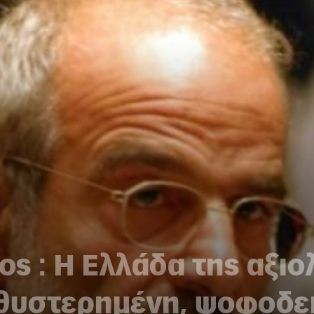
ς : Η Ελλάδα της αξιο
αθυστερημένη, ψοφοδε