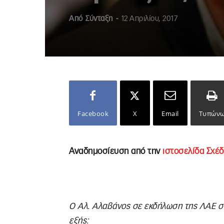
Από
Σύνταξη
-
12 Απριλίου, 2017
Facebook
X
Email
Τυπών
Αναδημοσίευση από την
ιστοσελίδα Σχέδ
Ο Αλ. Αλαβάνος σε εκδήλωση της ΛΑΕ στ
εξής: