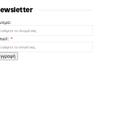
ewsletter
νομα:
mail:
*
Εγγραφή