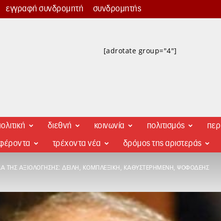
εγγραφή συνδρομητή
συνδρομητής
[adrotate group="4"]
ολιτική
διεθνή
κοινωνία
πολιτισμός
περ
αφέροντα
τρέχοντα νέα
δρόμος της αριστεράς
ΔΑ ΤΗΣ ΑΞΙΟΛΌΓΗΣΗΣ: ΔΕΙΛΉ, ΚΟΜΠΛΕΞΙΚΉ, ΚΑΘΥΣΤΕΡΗΜΈΝΗ, ΨΟΦΟΔΕΉΣ