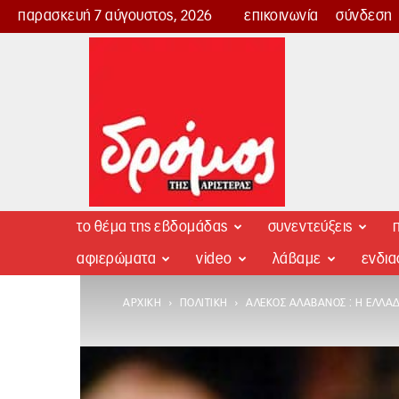
παρασκευή 7 αύγουστος, 2026
επικοινωνία
σύνδεση
Δρόμος
της
Αριστεράς
το θέμα της εβδομάδας
συνεντεύξεις
π
αφιερώματα
video
λάβαμε
ενδι
ΑΡΧΙΚΉ
ΠΟΛΙΤΙΚΉ
ΑΛΈΚΟΣ ΑΛΑΒΆΝΟΣ : Η ΕΛΛΆ