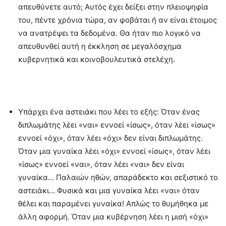
απευθύνετε αυτό; Αυτός έχει δείξει στην πλειοψηφία
του, πέντε χρόνια τώρα, αν φοβάται ή αν είναι έτοιμος
να ανατρέψει τα δεδομένα. Θα ήταν πιο λογικό να
απευθυνθεί αυτή η έκκληση σε μεγαλόσχημα
κυβερνητικά και κοινοβουλευτικά στελέχη.
Υπάρχει ένα αστειάκι που λέει το εξής: Όταν ένας
διπλωμάτης λέει «ναι» εννοεί «ίσως», όταν λέει «ίσως»
εννοεί «όχι», όταν λέει «όχι» δεν είναι διπλωμάτης.
Όταν μια γυναίκα λέει «όχι» εννοεί «ίσως», όταν λέει
«ίσως» εννοεί «ναι», όταν λέει «ναι» δεν είναι
γυναίκα… Παλαιών ηθών, απαράδεκτο και σεξιστικό το
αστειάκι… Φυσικά και μια γυναίκα λέει «ναι» όταν
θέλει και παραμένει γυναίκα! Απλώς το θυμήθηκα με
άλλη αφορμή. Όταν μια κυβέρνηση λέει η μισή «όχι»