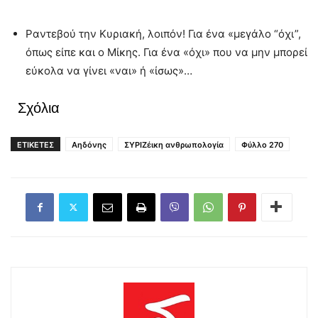
Ραντεβού την Κυριακή, λοιπόν! Για ένα «μεγάλο “όχι”,
όπως είπε και ο Μίκης. Για ένα «όχι» που να μην μπορεί
εύκολα να γίνει «ναι» ή «ίσως»…
Σχόλια
ΕΤΙΚΕΤΕΣ
Αηδόνης
ΣΥΡΙΖέικη ανθρωπολογία
Φύλλο 270