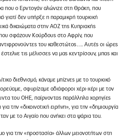
ρα που ο Ερντογάν αλώνιζε στη Θράκη, που
κό γιατί δεν υπήρξε η παραμικρή τουρκική
ικά δικαιώματα στην ΑΟΖ της Κυπριακής
α που σφάζουν Κούρδους στο Αφρίν, που
 αντιφρονούντες του καθεστώτος…. Αυτές οι ώρες
 έστελνε τις μέλισσες να μας κεντρίσουν, μπας και
ίτικο διεθνισμό, κάναμε μπίζνες με το τουρκικό
ορεύαμε, σφυρίζαμε αδιάφοροι χέρι-χέρι με τον
 Άιντα του ΟΗΕ, παίρνοντας παράλληλα χορηγίες
ια την «δικοινοτική ειρήνη», για την «δημιουργία
αν με το Αιγαίο που ανήκει στα ψάρια του.
ρόμο για την «προστασία» άλλων μειονοτήτων στη