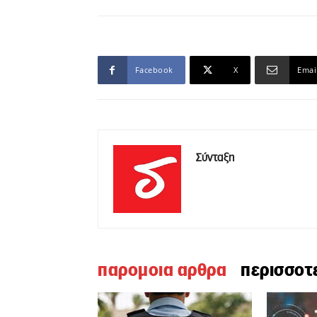
Facebook
X
Emai
Σύνταξη
παρομοια αρθρα
περισσοτ