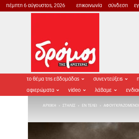
πέμπτη 6 αύγουστος, 2026
επικοινωνία
σύνδεση
ε
Δρόμος
της
Αριστεράς
το θέμα της εβδομάδας
συνεντεύξεις
π
αφιερώματα
video
λάβαμε
ενδι
ΑΡΧΙΚΉ
ΣΤΉΛΕΣ
ΕΝ ΤΈΛΕΙ
ΑΦΟΥΓΚΡΑΖΌΜΕΝΟΙ