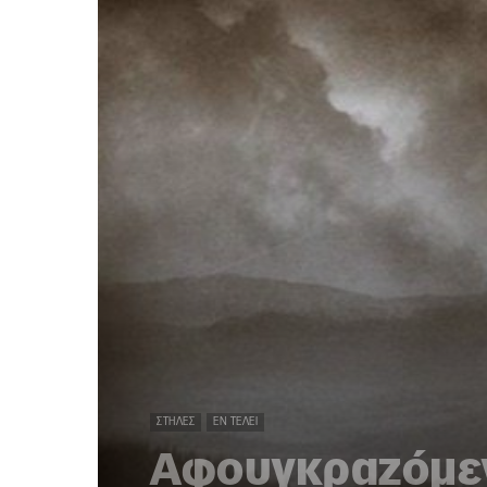
ΣΤΉΛΕΣ
ΕΝ ΤΈΛΕΙ
Αφουγκραζόμεν