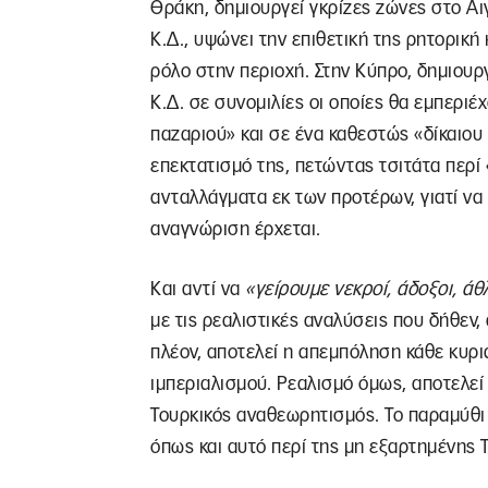
Θράκη, δημιουργεί γκρίζες ζώνες στο Αιγ
Κ.Δ., υψώνει την επιθετική της ρητορική
ρόλο στην περιοχή. Στην Κύπρο, δημιουρ
Κ.Δ. σε συνομιλίες οι οποίες θα εμπεριέχ
παζαριού» και σε ένα καθεστώς «δίκαιου
επεκτατισμό της, πετώντας τσιτάτα περί
ανταλλάγματα εκ των προτέρων, γιατί να
αναγνώριση έρχεται.
Και αντί να
«γείρουμε νεκροί, άδοξοι, άθ
με τις ρεαλιστικές αναλύσεις που δήθεν,
πλέον, αποτελεί η απεμπόληση κάθε κυρι
ιμπεριαλισμού. Ρεαλισμό όμως, αποτελεί 
Τουρκικός αναθεωρητισμός. Το παραμύθι γ
όπως και αυτό περί της μη εξαρτημένης 