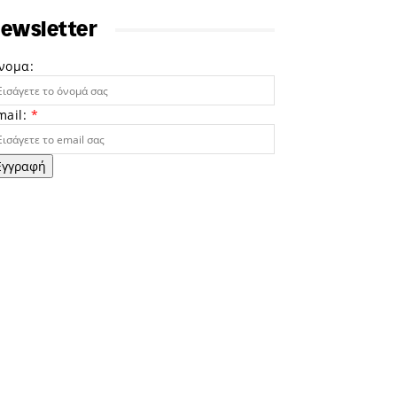
ewsletter
νομα:
mail:
*
Εγγραφή