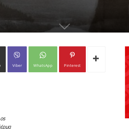
ω
Viber
WhatsApp
Pinterest
λος
δέρμα