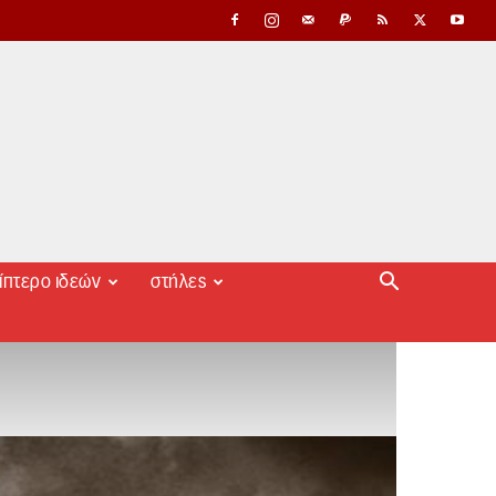
ίπτερο ιδεών
στήλες