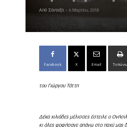
Από
Σύνταξη
-
6 Μαρτίου, 2018
Facebook
X
Email
Τυπών
του Γιώργου Τάττη
Δέκα χιλιάδες μέλισσες έστειλε ο Ονήσι
κι όλες ψοφήσανε απάνω στο παχύ μας 