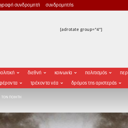
γγραφή συνδρομητή
συνδρομητής
[adrotate group="4"]
ολιτική
διεθνή
κοινωνία
πολιτισμός
περ
αφέροντα
τρέχοντα νέα
δρόμος της αριστεράς
 ΤΟΝ ΠΟΙΗΤΉ