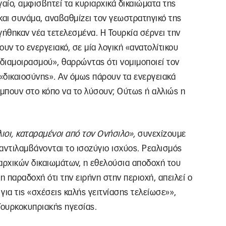
αίο, αμφισβητεί τα κυριαρχικά δικαιώματα της
 και συνάμα, αναβαθμίζει τον γεωστρατηγικό της
γήθηκαν νέα τετελεσμένα. Η Τουρκία σέρνει την
ουν το ενεργειακό, σε μία λογική «ανατολίτικου
 διαμοιρασμού», θαρρώντας ότι νομιμοποιεί τον
 «δικαιοσύνης». Αν όμως πάρουν τα ενεργειακά
 μπουν στο κόπο να το λύσουν; Ούτως ή αλλιώς η
λιοι, καταραμένοι από τον Ονήσιλο»,
συνεχίζουμε
 αντιλαμβάνονται το ισοζύγιο ισχύος. Ρεαλισμός
αρχικών δικαιωμάτων, η εθελούσια αποδοχή του
η παραδοχή ότι την ειρήνη στην περιοχή, απειλεί ο
ια τις «σχέσεις καλής γειτνίασης τελείωσε»»,
Τουρκοκυπριακής ηγεσίας.