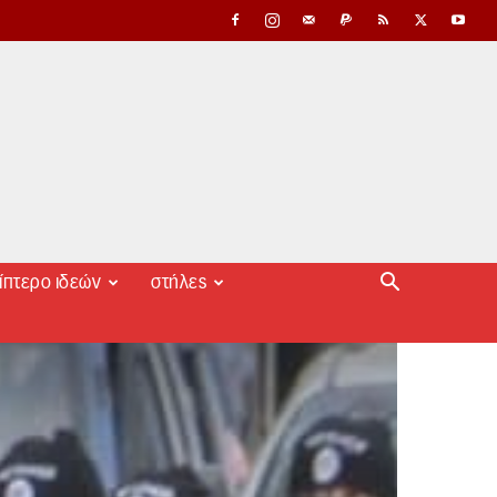
ίπτερο ιδεών
στήλες