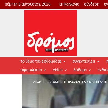
πέμπτη 6 αύγουστος, 2026
επικοινωνία
σύνδεση
ε
Δρόμος
της
Αριστεράς
το θέμα της εβδομάδας
συνεντεύξεις
π
αφιερώματα
video
λάβαμε
ενδι
ΑΡΧΙΚΉ
ΔΙΕΘΝΉ
Η ΠΡΟΑΝΑΓΓΕΛΘΕΊΣΑ ΕΠΈΛΑΣΗ Τ