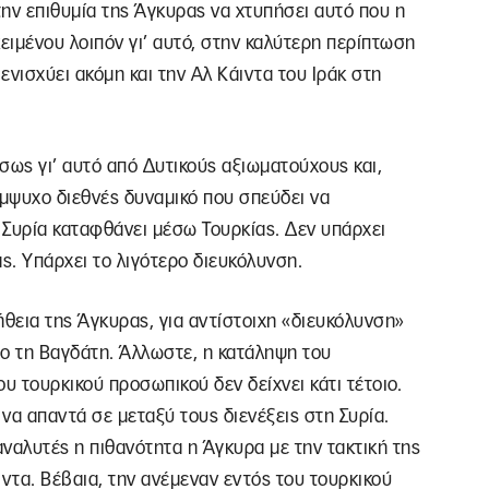
ην επιθυμία της Άγκυρας να χτυπήσει αυτό που η
οκειμένου λοιπόν γι’ αυτό, στην καλύτερη περίπτωση
 ενισχύει ακόμη και την Αλ Κάιντα του Ιράκ στη
σως γι’ αυτό από Δυτικούς αξιωματούχους και,
 έμψυχο διεθνές δυναμικό που σπεύδει να
η Συρία καταφθάνει μέσω Τουρκίας. Δεν υπάρχει
. Υπάρχει το λιγότερο διευκόλυνση.
οήθεια της Άγκυρας, για αντίστοιχη «διευκόλυνση»
όχο τη Βαγδάτη. Άλλωστε, η κατάληψη του
 τουρκικού προσωπικού δεν δείχνει κάτι τέτοιο.
 να απαντά σε μεταξύ τους διενέξεις στη Συρία.
ναλυτές η πιθανότητα η Άγκυρα με την τακτική της
άιντα. Βέβαια, την ανέμεναν εντός του τουρκικού