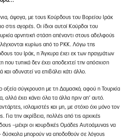
τουρα…
όνια, άψογα, με τους Κούρδους του Βορείου Ιράκ
 στις αγορές. Οι ίδιοι αυτοί Κούρδοι του
υρκία αρνητική στάση απέναντι στους αδελφούς
ελέγχονται κυρίως από το ΡΚΚ. Λόγω της
δους του Ιράκ, η Άγκυρα έχει εκ των πραγμάτων
η που τυπικά δεν έχει αποδεχτεί την απόσχιση
 και αδυνατεί να επιβάλει κάτι άλλο.
ιο οξεία σύγκρουση με τη Δαμασκό, αφού η Τουρκία
α, αλλά έχει κάνει όλα τα άλλα πριν απ’ αυτό.
ντάρτες, ισλαμιστές και μη, με στόχο όχι μόνο τον
. Για την ακρίβεια, πολλές από τις αρχικές
δους –μέχρι οι κουρδικές Ομάδες Αυτοάμυνας να
 δύσκολα μπορούν να αποδοθούν σε λόγους