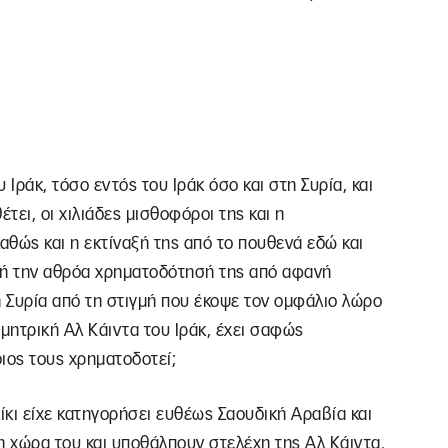
 Ιράκ, τόσο εντός του Ιράκ όσο και στη Συρία, και
τει, οι χιλιάδες μισθοφόροι της και η
αθώς και η εκτίναξή της από το πουθενά εδώ και
νή την αθρόα χρηματοδότησή της από αφανή
η Συρία από τη στιγμή που έκοψε τον ομφάλιο λώρο
μητρική Αλ Κάιντα του Ιράκ, έχει σαφώς
οιος τους χρηματοδοτεί;
ι είχε κατηγορήσει ευθέως Σαουδική Αραβία και
η χώρα του και υποθάλπουν στελέχη της Αλ Κάιντα.