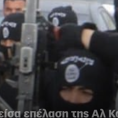
ίσα επέλαση της Αλ Κά