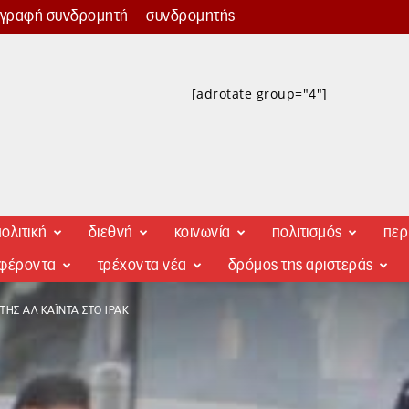
γγραφή συνδρομητή
συνδρομητής
[adrotate group="4"]
ολιτική
διεθνή
κοινωνία
πολιτισμός
περ
αφέροντα
τρέχοντα νέα
δρόμος της αριστεράς
ΗΣ ΑΛ ΚΆΙΝΤΑ ΣΤΟ ΙΡΑΚ