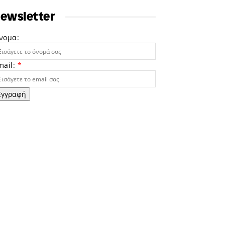
ewsletter
νομα:
mail:
*
Εγγραφή