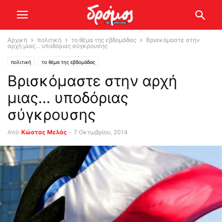
Αρχική
πολιτική
το θέμα της εβδομάδας
Βρισκόμαστε στην
αρχή μιας… υποδόριας σύγκρουσης
πολιτική
το θέμα της εβδομάδας
Βρισκόμαστε στην αρχή
μιας… υποδόριας
σύγκρουσης
Από
Κώστας Μελάς
-
7 Οκτωβρίου, 2014