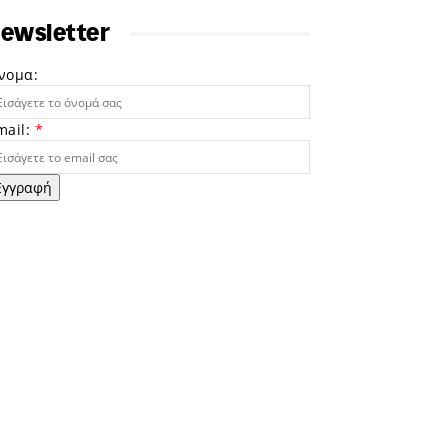
ewsletter
νομα:
mail:
*
Εγγραφή