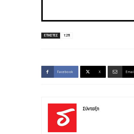
ΕΤΙΚΕΤΕΣ
τ 211
Facebook
X
Emai
Σύνταξη