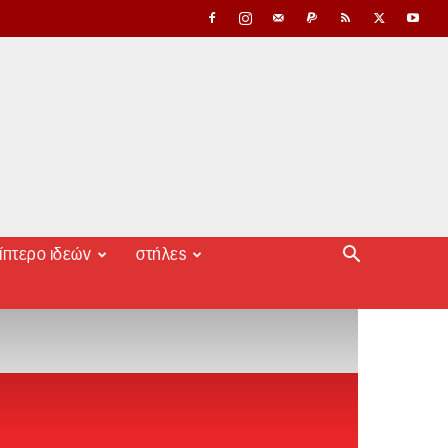
ίπτερο ιδεών
στήλες