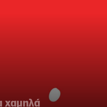
α χαμηλά