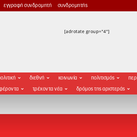
εγγραφή συνδρομητή
συνδρομητής
[adrotate group="4"]
ολιτική
διεθνή
κοινωνία
πολιτισμός
περ
αφέροντα
τρέχοντα νέα
δρόμος της αριστεράς