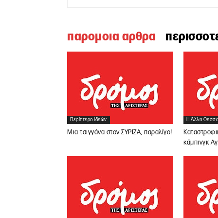
παρομοια αρθρα
περισσοτ
Περίπτερο Ιδεών
Η Άλλη Θεσσα
Μια τσιγγάνα στον ΣΥΡΙΖΑ, παραλίγο!
Καταστροφι
κάμπινγκ Αγ