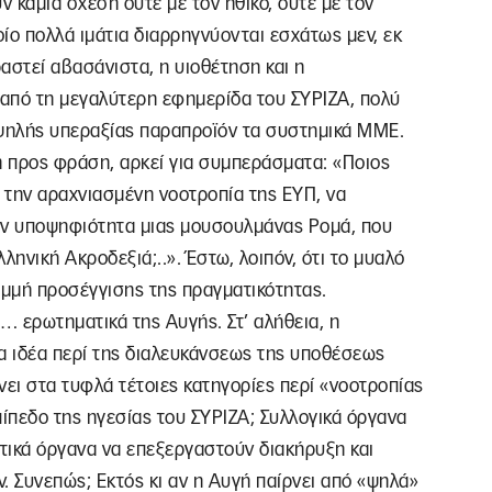
 καμία σχέση ούτε με τον ηθικό, ούτε με τον
οίο πολλά ιμάτια διαρρηγνύονται εσχάτως μεν, εκ
αστεί αβασάνιστα, η υιοθέτηση και η
από τη μεγαλύτερη εφημερίδα του ΣΥΡΙΖΑ, πολύ
ψηλής υπεραξίας παραπροϊόν τα συστημικά ΜΜΕ.
 προς φράση, αρκεί για συμπεράσματα: «Ποιος
ε την αραχνιασμένη νοοτροπία της ΕΥΠ, να
ην υποψηφιότητα μιας μουσουλμάνας Ρομά, που
λληνική Ακροδεξιά;..». Έστω, λοιπόν, ότι το μυαλό
μμή προσέγγισης της πραγματικότητας.
… ερωτηματικά της Αυγής. Στ’ αλήθεια, η
α ιδέα περί της διαλευκάνσεως της υποθέσεως
ύνει στα τυφλά τέτοιες κατηγορίες περί «νοοτροπίας
πίπεδο της ηγεσίας του ΣΥΡΙΖΑ; Συλλογικά όργανα
τικά όργανα να επεξεργαστούν διακήρυξη και
 Συνεπώς; Εκτός κι αν η Αυγή παίρνει από «ψηλά»