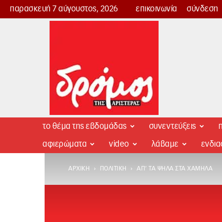
παρασκευή 7 αύγουστος, 2026
επικοινωνία
σύνδεση
Δρόμος
της
Αριστεράς
το θέμα της εβδομάδας
συνεντεύξεις
π
αφιερώματα
video
λάβαμε
ενδι
ΑΡΧΙΚΉ
ΠΟΛΙΤΙΚΉ
ΑΠ’ ΤΑ ΨΗΛΆ ΣΤΑ ΧΑΜΗΛΆ