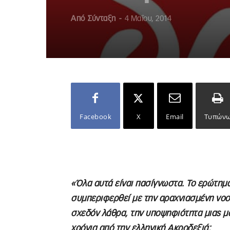
Από
Σύνταξη
-
4 Μαΐου, 2014
Facebook
X
Email
Τυπών
«Όλα αυτά είναι πασίγνωστα. Το ερώτημα 
συμπεριφερθεί με την αραχνιασμένη νοοτ
σχεδόν λάθρα, την υποψηφιότητα μιας μο
χρόνια από την ελληνική Ακροδεξιά;