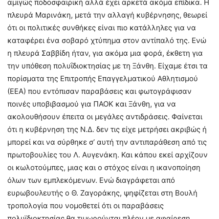
αμιγώς ποδοσφαιρική αλλά έχει αρκετά ακόμα επίδικα. Η
πλευρά Μαρινάκη, μετά την αλλαγή κυβέρνησης, θεωρεί
ότι οι πολιτικές συνθήκες είναι πιο κατάλληλες για να
καταφέρει ένα σοβαρό χτύπημα στον αντίπαλό της. Ενώ
η πλευρά Σαββίδη ήταν, για ακόμα μια φορά, έκθετη για
την υπόθεση πολυΐδιοκτησίας με τη Ξάνθη. Είχαμε έτσι τα
πορίσματα της Επιτροπής Επαγγελματικού Αθλητισμού
(ΕΕΑ) που εντόπισαν παραβάσεις και φωτογράφισαν
ποινές υποβιβασμού για ΠΑΟΚ και Ξάνθη, για να
ακολουθήσουν έπειτα οι μεγάλες αντιδράσεις. Φαίνεται
ότι η κυβέρνηση της Ν.Δ. δεν τις είχε μετρήσει ακριβώς ή
μπορεί και να σύρθηκε σ’ αυτή την αντιπαράθεση από τις
πρωτοβουλίες του Λ. Αυγενάκη. Και κάπου εκεί αρχίζουν
οι κωλοτούμπες, μιας και ο στόχος είναι η ικανοποίηση
όλων των εμπλεκόμενων. Ενώ διαγράφεται από
ευρωβουλευτής ο Θ. Ζαγοράκης, ψηφίζεται στη Βουλή
τροπολογία που νομοθετεί ότι οι παραβάσεις
πολυϊδιοκτησίας θα τιμωρούνται πλέον με αφαίρεση