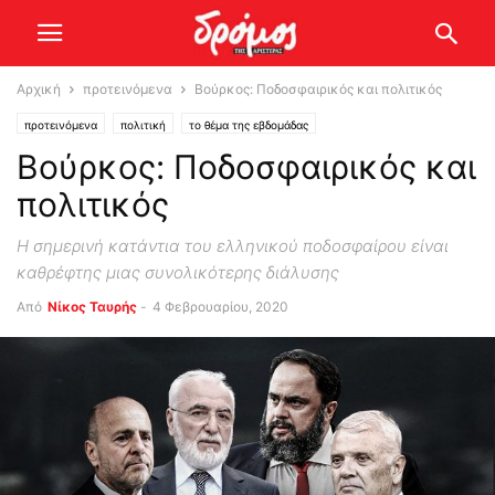
Αρχική
προτεινόμενα
Βούρκος: Ποδοσφαιρικός και πολιτικός
προτεινόμενα
πολιτική
το θέμα της εβδομάδας
Βούρκος: Ποδοσφαιρικός και
πολιτικός
Η σημερινή κατάντια του ελληνικού ποδοσφαίρου είναι
καθρέφτης μιας συνολικότερης διάλυσης
Από
Νίκος Ταυρής
-
4 Φεβρουαρίου, 2020