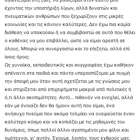
έχοντας την υποστήριξη λίγων, αλλά δυνατών και
πνευματικών ανθρώπων που ξεχωρίζουν στις μικρές
κοινωνίες και τις κάνουν καλύτερες. Δεν έχω πια καμία
διάθεση να υπακούσω ή να συμβιβαστώ σε αυτά που θέλει
ο καθένας να μου επιβάλλει, ώστε να είμαι αρεστή σε
όλους. Μπορώ να συνεργαστώ και το επιζητώ, αλλά επί
ίσοις όροις.
Ως γυναίκα, εκπαιδευτικός και συγγραφέας έχω καθήκον
απέναντι στα παιδιά και πάντα υπερασπίζομαι με πυγμή
την άποψή μου όταν αυτή σχετίζεται με τις γνώσεις μου
και στηρίζεται από επιχειρήματα μακριά από πολιτικές ή
ό,τι άλλο σκοπιμότητες. Αυτό… πιθανόν να ενοχλεί, αλλά
εάν με ένοιαζε δεν θα ήμουν αυτή που είμαι, ένα
ανήσυχο πνεύμα που ακόμα τολμάει να ονειρεύεται έναν
καλύτερο κόσμο και να κοπιάζει με τις μηδαμινές του
δυνάμεις, όπως πολλοί άλλοι αγαπημένοι μου φίλοι και
ομότεχνοι, γι’ αυτόν. Έχουμε, λοιπόν, τους εχθρούς μας,