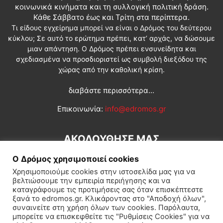
κοινωνικά κινήματα και τη συλλογική πολιτική δράση.
Κάθε Σάββατο έως και Τρίτη στα περίπτερα.
Τι είδους εγχείρημα μπορεί να είναι ο Δρόμος του δεύτερου
κύκλου; Σε αυτό το ερώτημα πρέπει, κατ’ αρχάς, να δώσουμε
μιαν απάντηση. Ο Δρόμος πρέπει ενσυνείδητα και
σχεδιασμένα να προσδιοριστεί ως συμβολή διεξόδου της
χώρας από την καθολική κρίση.
διαβάστε περισσότερα...
Επικοινωνία:
info@edromos.gr
ΑΚΟΛΟΥΘΗΣΕ ΜΑΣ
Ο Δρόμος χρησιμοποιεί cookies
Χρησιμοποιούμε cookies στην ιστοσελίδα μας για να
βελτιώσουμε την εμπειρία περιήγησης και να
καταγράφουμε τις προτιμήσεις σας όταν επισκέπτεστε
ξανά το edromos.gr. Κλικάροντας στο "Αποδοχή όλων",
συναινείτε στη χρήση όλων των cookies. Παρόλαυτα,
Εγγραφή συνδρομητή
Πολιτική
Διεθνή
Κοινωνία
μπορείτε να επισκεφθείτε τις "Ρυθμίσεις Cookies" για να