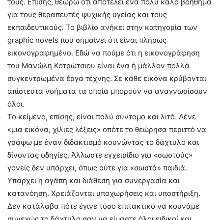
τους. Επίσης, θεωρώ ότι αποτελεί ένα πολύ καλό βοήθημα
για τους θεραπευτές ψυχικής υγείας και τους
εκπαιδευτικούς. Το βιβλίο ανήκει στην κατηγορία των
graphic novels που σημαίνει ότι είναι πλήρως
εικονογραφημένο. Εδώ να πούμε ότι η εικονογράφηση
του Μανώλη Κοτρώτσιου είναι ένα ή μάλλον πολλά
συγκεντρωμένα έργα τέχνης. Σε κάθε εικόνα κρύβονται
απίστευτα νοήματα τα οποία μπορούν να αναγνωρίσουν
όλοι.
Το κείμενο, επίσης, είναι πολύ σύντομο και λιτό. Λένε
«μια εικόνα, χίλιες λέξεις» οπότε το θεώρησα περιττό να
γράψω με έναν διδακτισμό κουνώντας το δάχτυλο και
δίνοντας οδηγίες. Άλλωστε εγχειρίδιο για «σωστούς»
γονείς δεν υπάρχει, όπως ούτε για «σωστά» παιδιά.
Υπάρχει η αγάπη και διάθεση για συνεργασία και
κατανόηση. Χρειάζονται υποχωρήσεις και υποστήριξη.
Δεν κατάλαβα πότε έγινε τόσο επιτακτικό να κουνάμε
συνεχώς το δάχτυλο σαν να είμαστε όλοι ειδικοί και