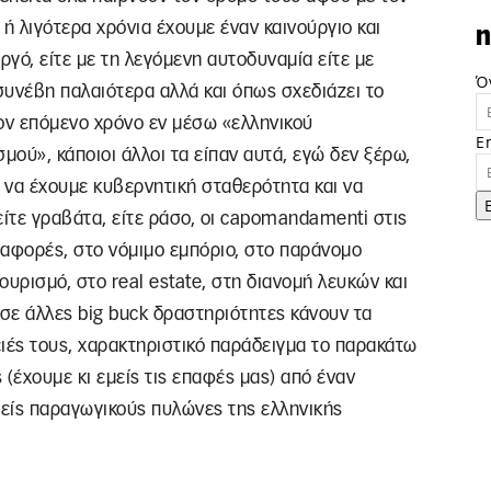
ή λιγότερα χρόνια έχουμε έναν καινούργιο και
n
γό, είτε με τη λεγόμενη αυτοδυναμία είτε με
Ό
νέβη παλαιότερα αλλά και όπως σχεδιάζει το
ον επόμενο χρόνο εν μέσω «ελληνικού
E
μού», κάποιοι άλλοι τα είπαν αυτά, εγώ δεν ξέρω,
αι να έχουμε κυβερνητική σταθερότητα και να
είτε γραβάτα, είτε ράσο, οι capomandamenti στις
ταφορές, στο νόμιμο εμπόριο, στο παράνομο
ουρισμό, στο real estate, στη διανομή λευκών και
 σε άλλες big buck δραστηριότητες κάνουν τα
ιές τους, χαρακτηριστικό παράδειγμα το παρακάτω
έχουμε κι εμείς τις επαφές μας) από έναν
ιείς παραγωγικούς πυλώνες της ελληνικής