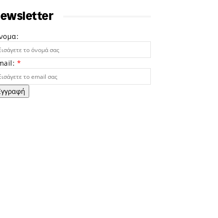
ewsletter
νομα:
mail:
*
Εγγραφή