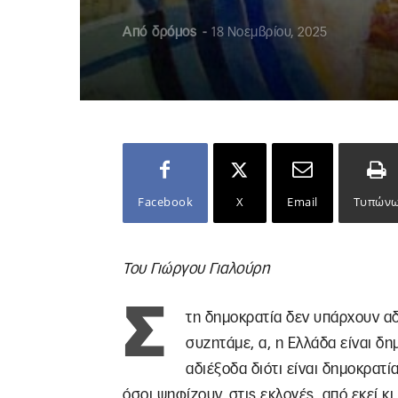
Από
δρόμος
-
18 Νοεμβρίου, 2025
Facebook
X
Email
Τυπών
Του Γιώργου Γιαλούρη
Σ
τη δημοκρατία δεν υπάρχουν αδ
συζητάμε, α, η Ελλάδα είναι δη
αδιέξοδα διότι είναι δημοκρατί
όσοι ψηφίζουν, στις εκλογές, από εκεί κ