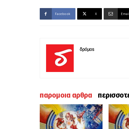
Facebook
X
Emai
δρόμος
παρομοια αρθρα
περισσοτ