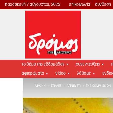
παρασκευή 7 αύγουστος, 2026
επικοινωνία
σύνδεση
Δρόμος
της
Αριστεράς
το θέμα της εβδομάδας
συνεντεύξεις
π
αφιερώματα
video
λάβαμε
ενδι
ΑΡΧΙΚΉ
ΣΤΉΛΕΣ
ΑΠΝΕΥΣΤΊ
THE COMMISSION