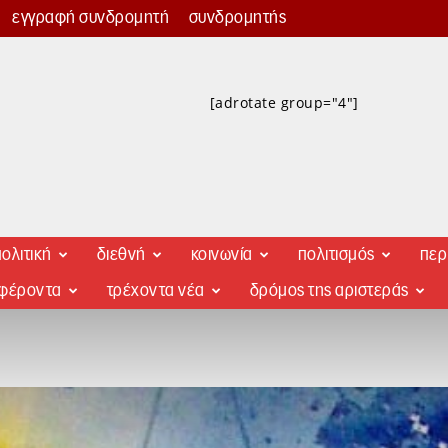
εγγραφή συνδρομητή
συνδρομητής
[adrotate group="4"]
ολιτική
διεθνή
κοινωνία
πολιτισμός
περ
αφέροντα
τρέχοντα νέα
δρόμος της αριστεράς