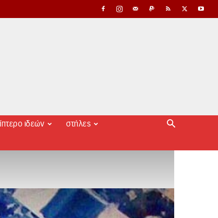
ίπτερο ιδεών
στήλες