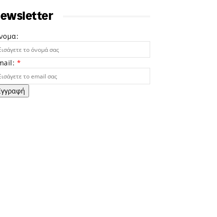
ewsletter
νομα:
mail:
*
Εγγραφή