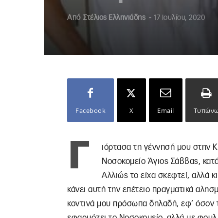
Από
Στέλιος Ελληνιάδης
-
17 Ιουλίου, 2020
Facebook
X
Email
Τυπών
Γ
ιόρτασα τη γέννησή μου στην Κ
Νοσοκομείο Άγιος Σάββας, κατά
Αλλιώς το είχα σκεφτεί, αλλά κ
κάνει αυτή την επέτειο πραγματικά αλησμ
κοντινά μου πρόσωπα δηλαδή, εφ’ όσον 
εφαρμόζει το Νοσοκομείο, αλλά με φουλ 