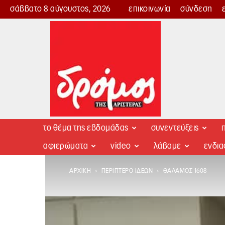
σάββατο 8 αύγουστος, 2026
επικοινωνία
σύνδεση
Δρόμος
της
Αριστεράς
το θέμα της εβδομάδας
συνεντεύξεις
π
αφιερώματα
video
λάβαμε
ενδι
ΑΡΧΙΚΉ
ΠΕΡΊΠΤΕΡΟ ΙΔΕΏΝ
ΘΆΛΑΜΟΣ 1608