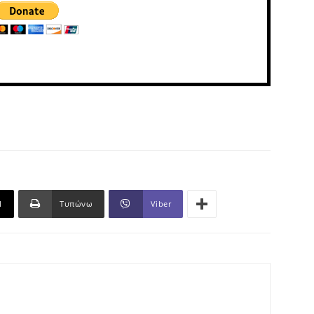
l
Τυπώνω
Viber