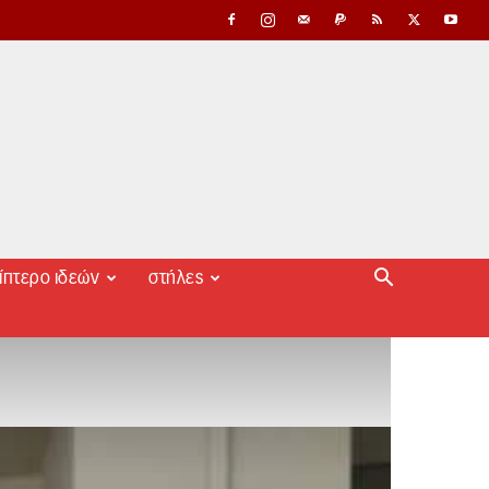
ίπτερο ιδεών
στήλες