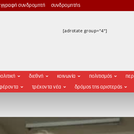
εγγραφή συνδρομητή
συνδρομητής
[adrotate group="4"]
ολιτική
διεθνή
κοινωνία
πολιτισμός
περ
αφέροντα
τρέχοντα νέα
δρόμος της αριστεράς