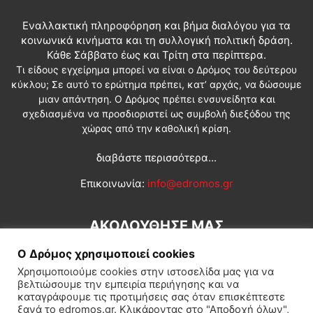
Εναλλακτική πληροφόρηση και βήμα διαλόγου για τα
κοινωνικά κινήματα και τη συλλογική πολιτική δράση.
Κάθε Σάββατο έως και Τρίτη στα περίπτερα.
Τι είδους εγχείρημα μπορεί να είναι ο Δρόμος του δεύτερου
κύκλου; Σε αυτό το ερώτημα πρέπει, κατ’ αρχάς, να δώσουμε
μιαν απάντηση. Ο Δρόμος πρέπει ενσυνείδητα και
σχεδιασμένα να προσδιοριστεί ως συμβολή διεξόδου της
χώρας από την καθολική κρίση.
διαβάστε περισσότερα...
Επικοινωνία:
info@edromos.gr
ΑΚΟΛΟΥΘΗΣΕ ΜΑΣ
Ο Δρόμος χρησιμοποιεί cookies
Χρησιμοποιούμε cookies στην ιστοσελίδα μας για να
βελτιώσουμε την εμπειρία περιήγησης και να
καταγράφουμε τις προτιμήσεις σας όταν επισκέπτεστε
ξανά το edromos.gr. Κλικάροντας στο "Αποδοχή όλων",