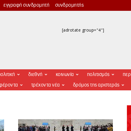
εγγραφή συνδρομητή
συνδρομητής
[adrotate group="4"]
ολιτική
διεθνή
κοινωνία
πολιτισμός
περ
αφέροντα
τρέχοντα νέα
δρόμος της αριστεράς