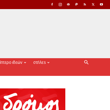
ίπτερο ιδεών
στήλες