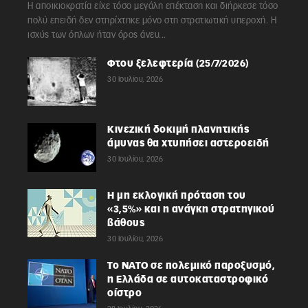
Η αποικιοκρατία είχε τόσο μεγάλη επέκταση και διήρκεσε τόσο
πολύ επειδή δεν στηρίχτηκε μόνο στη στρατιωτική υπεροχή. Η
ισχύς των όπλων ήταν όρος άνευ...
Φτου ξελεφτερία (25/7/2026)
30 Ιουλίου, 2026
Κινεζική δοκιμή πλανητικής
άμυνας θα χτυπήσει αστεροειδή
30 Ιουλίου, 2026
Η μη εκλογική πρόταση του
«3,5%» και η ανάγκη στρατηγικού
βάθους
30 Ιουλίου, 2026
Το ΝΑΤΟ σε πολεμικό παροξυσμό,
η Ελλάδα σε αυτοκαταστροφικό
οίστρο