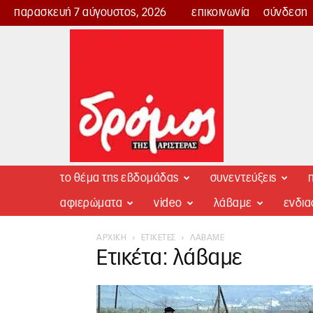
παρασκευή 7 αύγουστος, 2026
επικοινωνία
σύνδεση
Δρόμος
της
Αριστεράς
το θέμα της εβδομάδας
συνεντεύξεις
π
αφιερώματα
video
λάβαμε
ενδι
ΑΡΧΙΚΉ
ΕΤΙΚΈΤΕΣ
ΛΆΒΑΜΕ
Ετικέτα: λάβαμε