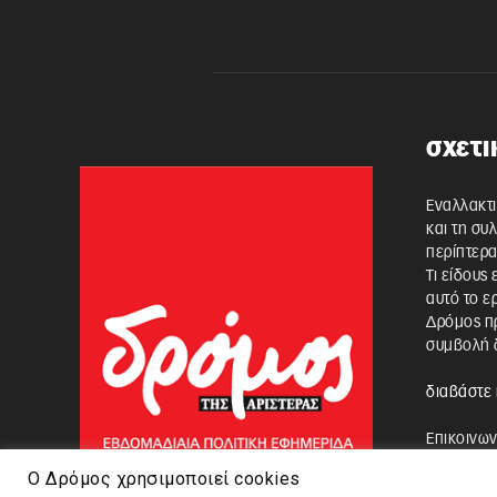
σχετι
Εναλλακτι
και τη συ
περίπτερα
Τι είδους
αυτό το ε
Δρόμος πρ
συμβολή δ
διαβάστε 
Επικοινων
Ο Δρόμος χρησιμοποιεί cookies