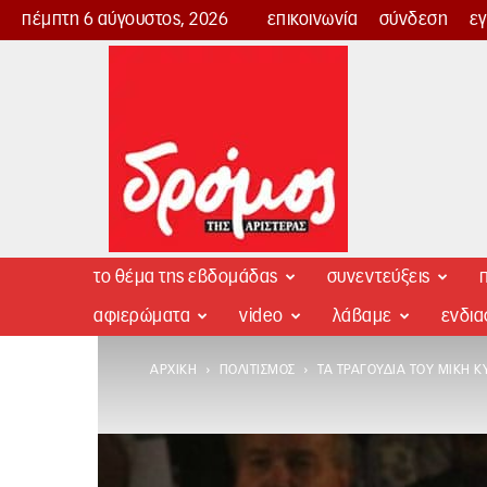
πέμπτη 6 αύγουστος, 2026
επικοινωνία
σύνδεση
ε
Δρόμος
της
Αριστεράς
το θέμα της εβδομάδας
συνεντεύξεις
π
αφιερώματα
video
λάβαμε
ενδι
ΑΡΧΙΚΉ
ΠΟΛΙΤΙΣΜΌΣ
ΤΑ ΤΡΑΓΟΎΔΙΑ ΤΟΥ ΜΊΚΗ Κ