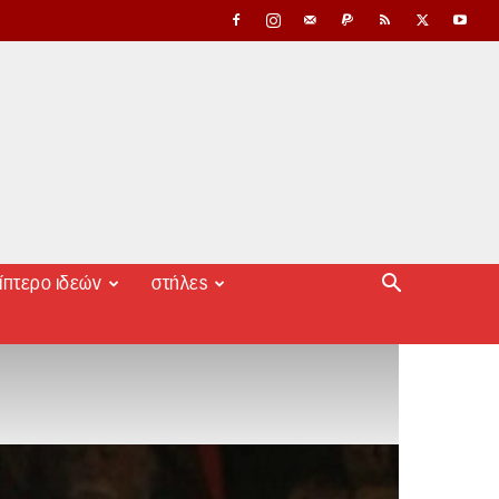
ίπτερο ιδεών
στήλες