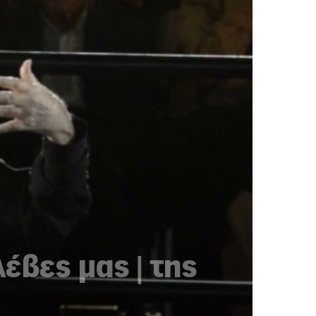
έβες μας | της