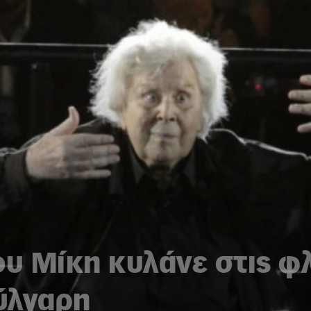
ου Μίκη κυλάνε στις φλ
ύλγαρη