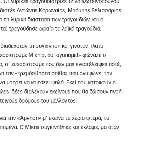
ς. Οι λυρικές τραγουδίστριες Τζίνα Φωτεινοπούλου
ουδιστές Αντώνης Κορωναίος, Μπάμπης Βελισσάριος
 τη λυρική διάσταση των τραγουδιών, και ο
τα) τραγούδησε ωραία τα λαϊκά τραγούδια.
 διαδεχόταν τη συγκίνηση και γινόταν πλατύ
υχαριστούμε Μίκη!», «σ’ αγαπάμε!» φώναζε ο
α, σ’ ευχαριστούμε που δεν μας εγκατέλειψες ποτέ,
ίνη την «τρεμόσβηστη σπίθα» που ανυψώνει την
α μπορεί να κοιτάζει ψηλά. Εκεί που κατοικούν η
γάλες ιδέες διαλέγουν εκείνους που θα δώσουν πνοή
τεινούς δρόμους του μέλλοντος.
νει την «Άρνηση» μ’ εκείνα τα χέρια φτερά, τα
πημένα. Ο Μίκης συγκινήθηκε και έκλαψε, μα όταν