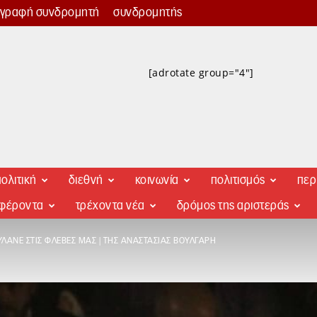
γγραφή συνδρομητή
συνδρομητής
[adrotate group="4"]
ολιτική
διεθνή
κοινωνία
πολιτισμός
περ
αφέροντα
τρέχοντα νέα
δρόμος της αριστεράς
ΥΛΆΝΕ ΣΤΙΣ ΦΛΈΒΕΣ ΜΑΣ | ΤΗΣ ΑΝΑΣΤΑΣΊΑΣ ΒΟΎΛΓΑΡΗ