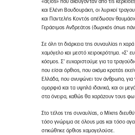
«άξιος» που ακούγονταν από τις κερκίδε
και Ελένη Βουδουράκη, οι λυρικοί τραγ
και Παντελής Κοντός απέδωσαν θαυμάσια
Γεράσιμος Ανδρεάτος (δωρικός όπως πάν
Σε όλη τη διάρκεια της συναυλίας η χαρά
χαμόγελο και μεστό χειροκρότημα. «Σ’ ε
κόσμος. Σ’ ευχαριστούμε για τα τραγούδι
που είσαι όρθιος, που ακόμα κρατάς εκε
Ελλάδα, που ανυψώνει τον άνθρωπο, για ν
ομορφιά και τα υψηλά ιδανικά, και οι με
στα όνειρα, καθώς θα χαράζουν τους φω
Στο τέλος της συναυλίας, ο Μίκης διευθύ
τόσο γνώριμα σε όλους μας και τόσο αγα
σηκώθηκε όρθιος χαμογελούσε.