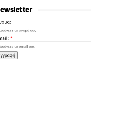
ewsletter
νομα:
mail:
*
Εγγραφή