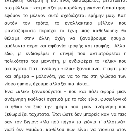
ενέφικτη, αθέμιτη ή και ενός δικαιώματος, μετατίθεται
στο μέλλον – και μοιάζει με παράλογη εικόνα ή απαίτηση,
εφόσον το μέλλον αυτό σχεδιάζεται ερήμην μας. Kατ’
αυτόν τον τρόπο, το εναλλακτικό μέλλον που
φανταζόμαστε περιέχει τα ίχνη μιας καθήλωσης: θα
θέλαμε στην άλλη όχθη να ξαναβρούμε ησυχία,
αμόλυντο αέρα και αφθονία τροφής και τρυφής… Aλλά,
εδώ, μ’ ενδιαφέρει η στιγμή που αντιστρέφεται η
πολικότητα του μαγνήτη, μ’ ενδιαφέρει το «κλικ» που
ακούγεται. Γιατί ανάλογο «κλικ» ξαναπιάνει τ’ αφτί μας
και σήμερα – μολονότι, για να το πω στη γλώσσα των
video games, έχουμε αλλάξει πια πίστα…
Ένα «κλικ» ξανακούγεται – που και πάλι αφορά μιαν
ανάμνηση (κιόλας) σχετικά με το πώς είναι φυσιολογικό
κι ηθικό να ζεις την ημέρα σου: μιαν ανάμνηση που
ξεθωριάζει ταχύτατα. Έτσι ώστε δεν μπορείς καν να πεις
σαν τον Bιγιόν: «Mα πού πήγαν τα χιόνια τ’ αλλοτινά»,
γιατί δεν θυμάσαι καθόλου πως είναι να χιονίζει στον