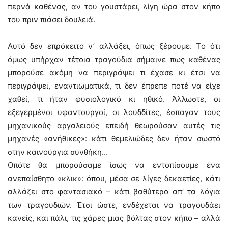
περνά καθένας, αν του γουστάρει, λίγη ώρα στον κήπο
του πριν πιάσει δουλειά.
Aυτό δεν επρόκειτο ν’ αλλάξει, όπως ξέρουμε. Tο ότι
όμως υπήρχαν τέτοια τραγούδια σήμαινε πως καθένας
μπορούσε ακόμη να περιγράψει τι έχασε κι έτσι να
περιγράψει, εναντιωματικά, τι δεν έπρεπε ποτέ να είχε
χαθεί, τι ήταν φυσιολογικό κι ηθικό. Άλλωστε, οι
εξεγερμένοι υφαντουργοί, οι λουδδίτες, έσπαγαν τους
μηχανικούς αργαλειούς επειδή θεωρούσαν αυτές τις
μηχανές «ανήθικες»: κάτι θεμελιώδες δεν ήταν σωστό
στην καινούργια συνθήκη…
Oπότε θα μπορούσαμε ίσως να εντοπίσουμε ένα
ανεπαίσθητο «κλικ»: όπου, μέσα σε λίγες δεκαετίες, κάτι
αλλάζει στο φαντασιακό – κάτι βαθύτερο απ’ τα λόγια
των τραγουδιών. Έτσι ώστε, ενδέχεται να τραγουδάει
κανείς, και πάλι, τις χάρες μιας βόλτας στον κήπο – αλλά