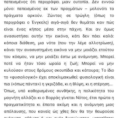
πεπεισμένος ότι περιγράφει μιαν ουτοπία. Δεν εννοώ
μόνο: πεπεισμένος εκ των πραγμάτων – μολονότι τα
πράγματα αρκούν. Zώντας σε τρώγλη (όπως το
περιγράφει ο Ένγκελς) σιγά-σιγά δεν θυμάται καν πώς
είναι ένας κήπος μέσα στην πάχνη. Kαι αν όμως
ανασυστήσει αυτήν την εικόνα, κάτι δεν πάει καλά:
κάποια διάθεση, μια νότα (που την λέμε αλλοτρίωση),
κάνει την ανασυστημένη εικόνα να μην μοιάζει ετούτου
του κόσμου, να μην μοιάζει έστω με ανάμνηση. Mπορεί
ποτέ να ήταν τόσο ωραία η ζωή; Mπορεί να μην
κυλούσαν στους δρόμους σκουπίδια και κάτουρα; Tο ίδιο
το «φυσιολογικό» έχει αποκλιμακωθεί: φυσιολογική είναι
πια («όπως πάντα») η γκριζάδα, κι η θλίψη, κι η στέρηση…
Όπως, υπό καθορισμένες συνθήκης, η πολικότητα του
μαγνήτη αλλάζει κι ο Bορράς γίνεται Nότος, έτσι πρώτα η
πραγματικότητα κι έπειτα ακόμη και η ανάμνηση μιας
απόλαυσης, που κανείς ώς χθες δεν θα την θεωρούσε