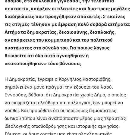
κόσμου, στο συλλογικό γίγνεσθαι, την τελευταία
πενταετία, υπήρξαν οι πλατείες και δυο-τρεις μεγάλες
διαδηλώσεις που προηγήθηκαν από αυτές. Σ’ εκείνες
τις στιγμές τέθηκαν με έμφαση πολύ σοβαρά αιτήματα:
Αιτήματα δημοκρατίας, δικαιοσύνης, διαπλοκής,
ανεπάρκειας του κομματικού και του πολιτικού
συστήματος στο σύνολό του. Για ποιους λόγους
θεωρείτε ότι όλα αυτά αγνοήθηκαν ή
«κακοποιήθηκαν» τόσο βάναυσα;
Η Δημοκρατία, έγραφε ο Κορνήλιος Καστοριάδης,
σημαίνει ένα μόνο πράγμα: την εξουσία του λαού.
Εννοούσε, βέβαια, ότι Δημοκρατία χωρίς Δήμο, ο οποίος
να εκφράζεται ελεύθερα και συλλογικά, δεν μπορεί να
νοηθεί. Και προσέθετε ότι οι περίφημες δημοκρατίες
δυτικού τύπου είναι αναπόσπαστο μέρος μιας τεράστιας
ιδεολογικής οπισθοδρόμησης και ιστορικής αμνησίας.
Σήμερα, οι Δημοκρατίες μας είναι ολοκληρωτικές