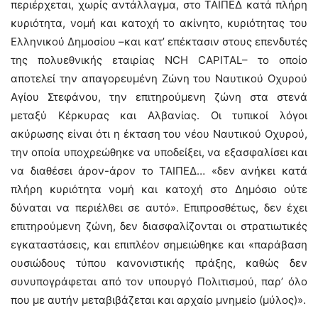
περιέρχεται, χωρίς αντάλλαγμα, στο ΤΑΙΠΕΔ κατά πλήρη
κυριότητα, νομή και κατοχή το ακίνητο, κυριότητας του
Ελληνικού Δημοσίου –και κατ’ επέκτασιν στους επενδυτές
της πολυεθνικής εταιρίας NCH CAPITAL– το οποίο
αποτελεί την απαγορευμένη Ζώνη του Ναυτικού Οχυρού
Αγίου Στεφάνου, την επιτηρούμενη ζώνη στα στενά
μεταξύ Κέρκυρας και Αλβανίας. Οι τυπικοί λόγοι
ακύρωσης είναι ότι η έκταση του νέου Ναυτικού Οχυρού,
την οποία υποχρεώθηκε να υποδείξει, να εξασφαλίσει και
να διαθέσει άρον-άρον το ΤΑΙΠΕΔ… «δεν ανήκει κατά
πλήρη κυριότητα νομή και κατοχή στο Δημόσιο ούτε
δύναται να περιέλθει σε αυτό». Επιπροσθέτως, δεν έχει
επιτηρούμενη ζώνη, δεν διασφαλίζονται οι στρατιωτικές
εγκαταστάσεις, και επιπλέον σημειώθηκε και «παράβαση
ουσιώδους τύπου κανονιστικής πράξης, καθώς δεν
συνυπογράφεται από τον υπουργό Πολιτισμού, παρ’ όλο
που με αυτήν μεταβιβάζεται και αρχαίο μνημείο (μύλος)».