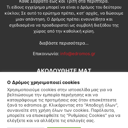
Κάθε Σάββατο έως και Τρίτη στα περίπτερα.
Τι είδους εγχείρημα μπορεί να είναι ο Δρόμος του δεύτερου
κύκλου; Σε αυτό το ερώτημα πρέπει, κατ’ αρχάς, να δώσουμε
μιαν απάντηση. Ο Δρόμος πρέπει ενσυνείδητα και
σχεδιασμένα να προσδιοριστεί ως συμβολή διεξόδου της
χώρας από την καθολική κρίση.
διαβάστε περισσότερα...
Επικοινωνία:
info@edromos.gr
ΑΚΟΛΟΥΘΗΣΕ ΜΑΣ
Ο Δρόμος χρησιμοποιεί cookies
Χρησιμοποιούμε cookies στην ιστοσελίδα μας για να
βελτιώσουμε την εμπειρία περιήγησης και να
καταγράφουμε τις προτιμήσεις σας όταν επισκέπτεστε
ξανά το edromos.gr. Κλικάροντας στο "Αποδοχή όλων",
συναινείτε στη χρήση όλων των cookies. Παρόλαυτα,
Εγγραφή συνδρομητή
Πολιτική
Διεθνή
Κοινωνία
μπορείτε να επισκεφθείτε τις "Ρυθμίσεις Cookies" για να
ελέγξετε και να αλλάξετε τις επιλογές σας.
Πολιτισμός
Αφιερώματα