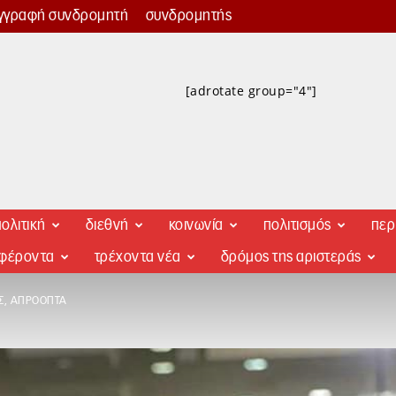
γγραφή συνδρομητή
συνδρομητής
[adrotate group="4"]
ολιτική
διεθνή
κοινωνία
πολιτισμός
περ
αφέροντα
τρέχοντα νέα
δρόμος της αριστεράς
ΕΣ, ΑΠΡΌΟΠΤΑ