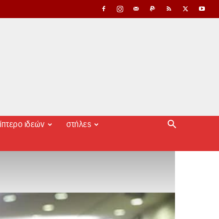
ίπτερο ιδεών
στήλες