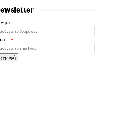
ewsletter
νομα:
mail:
*
Εγγραφή