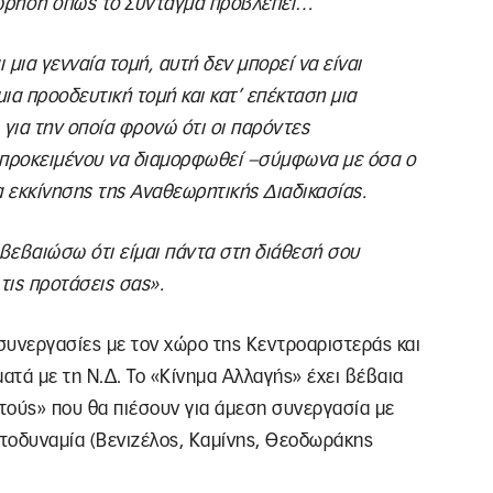
εώρηση όπως το Σύνταγμα προβλέπει…
 μια γενναία τομή, αυτή δεν μπορεί να είναι
μια προοδευτική τομή και κατ’ επέκταση μια
για την οποία φρονώ ότι οι παρόντες
 προκειμένου να διαμορφωθεί –σύμφωνα με όσα ο
α εκκίνησης της Αναθεωρητικής Διαδικασίας.
αβεβαιώσω ότι είμαι πάντα στη διάθεσή σου
τις προτάσεις σας».
 συνεργασίες με τον χώρο της Κεντροαριστεράς και
τά με τη Ν.Δ. Το «Κίνημα Αλλαγής» έχει βέβαια
τούς» που θα πιέσουν για άμεση συνεργασία με
υτοδυναμία (Βενιζέλος, Καμίνης, Θεοδωράκης