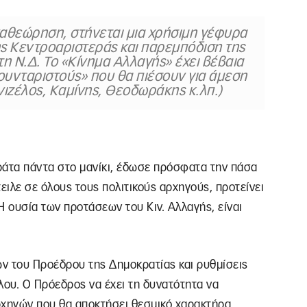
αθεώρηση, στήνεται μια χρήσιμη γέφυρα
ης Κεντροαριστεράς και παρεμπόδιση της
η Ν.Δ. Το «Κίνημα Αλλαγής» έχει βέβαια
ουνταριστούς» που θα πιέσουν για άμεση
νιζέλος, Καμίνης, Θεοδωράκης κ.λπ.)
ράτα πάντα στο μανίκι, έδωσε πρόσφατα την πάσα
ιλε σε όλους τους πολιτικούς αρχηγούς, προτείνει
Η ουσία των προτάσεων του Κιν. Αλλαγής, είναι
ν του Προέδρου της Δημοκρατίας και ρυθμίσεις
λου. Ο Πρόεδρος να έχει τη δυνατότητα να
ρχηγών που θα αποκτήσει θεσμικό χαρακτήρα.