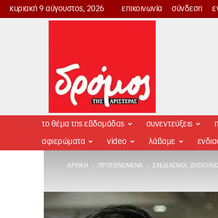
κυριακή 9 αύγουστος, 2026
επικοινωνία
σύνδεση
ε
Δρόμος
της
Αριστεράς
το θέμα της εβδομάδας
συνεντεύξεις
π
αφιερώματα
video
λάβαμε
ενδι
ΑΡΧΙΚΉ
ΠΡΟΤΕΙΝΌΜΕΝΑ
ΣΧΕΔΙΑΣΜΟΊ, ΔΥΣΚΟΛΊ