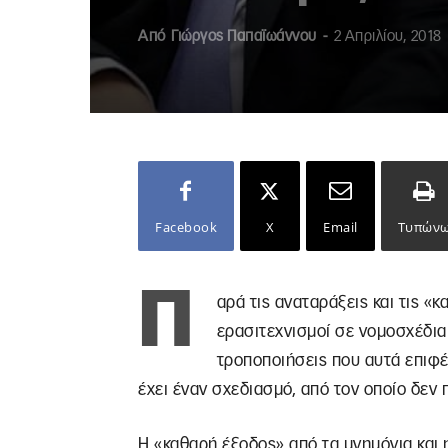
Από
Γιώργος Παπαϊωάννου
-
2 Απριλίου, 2018
Facebook
X
Email
Τυπών
Π
αρά τις αναταράξεις και τις «
ερασιτεχνισμοί σε νομοσχέδια ό
τροποποιήσεις που αυτά επιφέρ
έχει έναν σχεδιασμό, από τον οποίο δεν 
Η «καθαρή έξοδος» από τα μνημόνια και