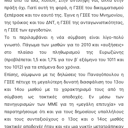
Μια από τα ίδια, λοιπόν; Στην αντίληψη ναι, αλλά στην
πράξη όχι. Γιατί αυτή τη φορά, η ΓΣΕΕ του δικομματισμού
ξεπέρασε και τον εαυτό της. Έγινε η ΓΣΕΕ του Μνημονίου,
της τρόικας και του ΔΝΤ, η ΓΣΕΕ της ανταγωνιστικότητας,
η ΓΣΕΕ των εργοδοτών.
Το τι περιλαμβάνει η νέα σύμβαση είναι λίγο-πολύ
γνωστό. Πάγωμα των μισθών για το 2010 και «αυξήσεις»
στο πλαίσιο του πληθωρισμού της Ευρωζώνης
(προβλέπεται 1,5 και 1,7% για τον β΄ εξάμηνο του 1011 και
του 1012) για τα επόμενα δυο χρόνια.
Επίσης, σύμφωνα με τις δηλώσεις του Παναγόπουλου η
ΓΣΕΕ πέτυχε τη μεγαλύτερη δυνατή διασφάλιση του 13ου
και 14ου μισθού με το χαρακτηρισμό τους από τη
σύμβαση ως τακτικές αποδοχές. Εν μέσω των
πανηγυρισμών των ΜΜΕ για τη «μεγάλη επιτυχία» να
παρατηρήσουμε ότι και για τους δημοσίους υπαλλήλους
και τους συνταξιούχους ο 13ος και ο 14ος μισθός
τακτικές αποδοχές ήταν και «εν μια νυκτί» μετατράπηκαν