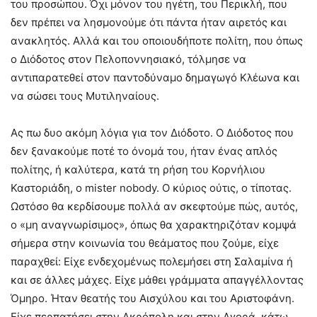
του προσώπου. Όχι μόνον του ηγέτη, του Περικλή, που
δεν πρέπει να λησμονούμε ότι πάντα ήταν αιρετός και
ανακλητός. Αλλά και του οποιουδήποτε πολίτη, που όπως
ο Διόδοτος στον Πελοποννησιακό, τόλμησε να
αντιπαρατεθεί στον παντοδύναμο δημαγωγό Κλέωνα και
να σώσει τους Μυτιληναίους.
Ας πω δυο ακόμη λόγια για τον Διόδοτο. Ο Διόδοτος που
δεν ξανακούμε ποτέ το όνομά του, ήταν ένας απλός
πολίτης, ή καλύτερα, κατά τη ρήση του Κορνήλιου
Καστοριάδη, ο mister nobody. Ο κύριος ούτις, ο τίποτας.
Ωστόσο θα κερδίσουμε πολλά αν σκεφτούμε πώς, αυτός,
ο «μη αναγνωρίσιμος», όπως θα χαρακτηριζόταν κομψά
σήμερα στην κοινωνία του θεάματος που ζούμε, είχε
παραχθεί: Είχε ενδεχομένως πολεμήσει στη Σαλαμίνα ή
και σε άλλες μάχες. Είχε μάθει γράμματα απαγγέλλοντας
Όμηρο. Ήταν θεατής του Αισχύλου και του Αριστοφάνη.
Είχε περπατήσει στην Ακρόπολη και στην Αγορά, κάτω