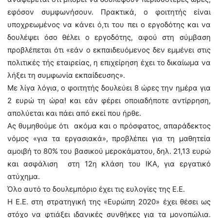
εφόσον συμφωνήσουν. Πρακτικά, ο φοιτητής είναι
υποχρεωμένος να κάνει ό,τι του πει ο εργοδότης και να
δουλέψει όσο θέλει ο εργοδότης, αφού στη σύμβαση
προβλέπεται ότι «εάν ο εκπαιδευόμενος δεν εμμένει στις
πολιτικές τής εταιρείας, η επιχείρηση έχει το δικαίωμα να
λήξει τη συμφωνία εκπαίδευσης».
Με λίγα λόγια, ο φοιτητής δουλεύει 8 ώρες την ημέρα για
2 ευρώ τη ώρα! και εάν φέρει οποιαδήποτε αντίρρηση,
απολύεται και πάει από εκεί που ήρθε.
Ας θυμηθούμε ότι ακόμα και ο πρόσφατος, απαράδεκτος
νόμος «για τα εργασιακά», προβλέπει για τη μαθητεία
αμοιβή το 80% του βασικού μεροκάματου, δηλ. 21,13 ευρώ
και ασφάλιση στη 12η κλάση του ΙΚΑ, για εργατικό
ατύχημα.
Όλο αυτό το δουλεμπόριο έχει τις ευλογίες της Ε.Ε.
Η Ε.Ε. στη στρατηγική της «Ευρώπη 2020» έχει θέσει ως
στόχο να φτιάξει ιδανικές συνθήκες για τα μονοπώλια.