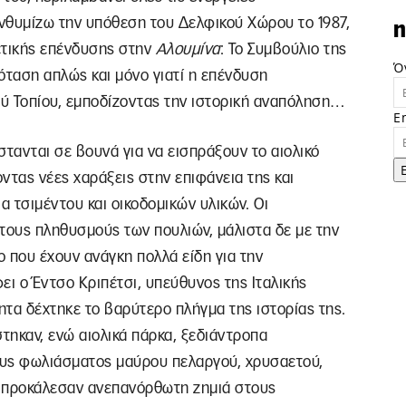
νθυμίζω την υπόθεση του Δελφικού Χώρου το 1987,
n
ετικής επένδυσης στην
Αλουμίνα
: Το Συμβούλιο της
Ό
όταση απλώς και μόνο γιατί η επένδυση
ύ Τοπίου, εμποδίζοντας την ιστορική αναπόληση…
E
στανται σε βουνά για να εισπράξουν το αιολικό
ντας νέες χαράξεις στην επιφάνεια της και
 τσιμέντου και οικοδομικών υλικών. Οι
ους πληθυσμούς των πουλιών, μάλιστα δε με την
 που έχουν ανάγκη πολλά είδη για την
ει ο Έντσο Κριπέτσι, υπεύθυνος της Ιταλικής
ητα δέχτηκε το βαρύτερο πλήγμα της ιστορίας της.
τηκαν, ενώ αιολικά πάρκα, ξεδιάντροπα
ους φωλιάσματος μαύρου πελαργού, χρυσαετού,
, προκάλεσαν ανεπανόρθωτη ζημιά στους