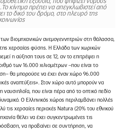
νομοθετική εξουσία, που ψηφίζει νόμους
 .Το κίνημα πρέπει να απεγκλωβιστεί από
ει το δικό του δρόμο, στο πλευρό της
κοινωνίας
 των βιομηχανικών ανεμογεννητριών στη θάλασσα,
της χερσαίας φύσης. Η Ελλάδα των χωρικών
εμεί η αύξηση τους σε 12, αν το επιτρέψει η
ιθμό των 16.000 χιλιομέτρων –που είναι το
ση– θα μπορούσε να έχει έναν χώρο 96.000
λικές αναπτύξεις». Στον χώρο αυτό μπορούν να
 ναυσιπλοΐα, που είναι πέρα από το οπτικό πεδίο
δυναμικό. Ο Ελληνικός χώρος περιλαμβάνει πολλές
λύ τις χερσαίες περιοχές Natura (20% του εθνικού
ηχανία θέλει να έχει συγκεντρωμένες τις
πρόσβαση, να προβαίνει σε συντήρηση, να