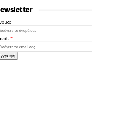
ewsletter
νομα:
mail:
*
Εγγραφή