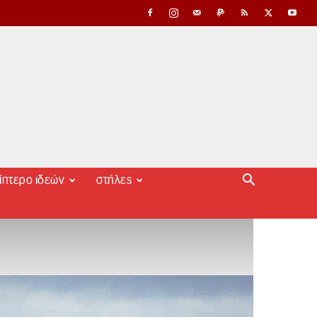
ίπτερο ιδεών
στήλες