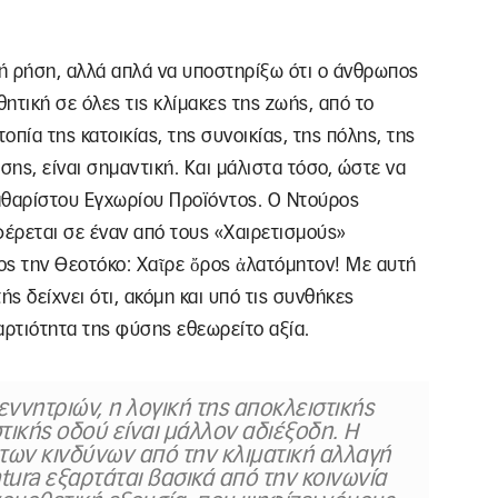
ή ρήση, αλλά απλά να υποστηρίξω ότι ο άνθρωπος
θητική σε όλες τις κλίμακες της ζωής, από το
πία της κατοικίας, της συνοικίας, της πόλης, της
σης, είναι σημαντική. Και μάλιστα τόσο, ώστε να
αθαρίστου Εγχωρίου Προϊόντος. Ο Ντούρος
φέρεται σε έναν από τους «Χαιρετισμούς»
ος την Θεοτόκο: Χαῖρε ὄρος ἀλατόμητον! Με αυτή
ς δείχνει ότι, ακόμη και υπό τις συνθήκες
αρτιότητα της φύσης εθεωρείτο αξία.
ννητριών, η λογική της αποκλειστικής
τικής οδού είναι μάλλον αδιέξοδη. Η
των κινδύνων από την κλιματική αλλαγή
tura εξαρτάται βασικά από την κοινωνία