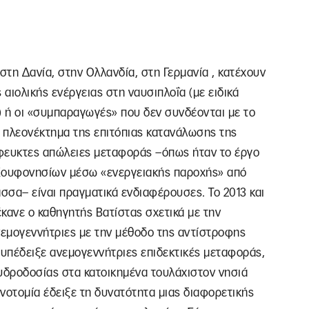
στη Δανία, στην Ολλανδία, στη Γερμανία , κατέχουν
 αιολικής ενέργειας στη ναυσιπλοΐα (με ειδικά
) ή οι «συμπαραγωγές» που δεν συνδέονται με το
ο πλεονέκτημα της επιτόπιας κατανάλωσης της
φευκτες απώλειες μεταφοράς –όπως ήταν το έργο
Κουφονησίων μέσω «ενεργειακής παροχής» από
σσα– είναι πραγματικά ενδιαφέρουσες. Το 2013 και
έκανε ο καθηγητής Βατίστας σχετικά με την
εμογεννήτριες με την μέθοδο της αντίστροφης
υπέδειξε ανεμογεννήτριες επιδεκτικές μεταφοράς,
δροδοσίας στα κατοικημένα τουλάχιστον νησιά
νοτομία έδειξε τη δυνατότητα μιας διαφορετικής