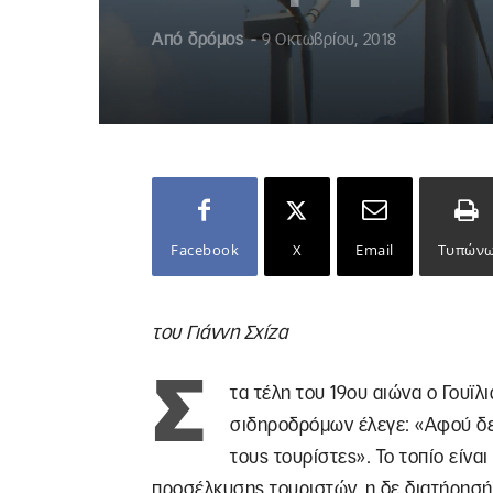
Από
δρόμος
-
9 Οκτωβρίου, 2018
Facebook
X
Email
Τυπών
του Γιάννη Σχίζα
Σ
τα τέλη του 19ου αιώνα ο Γουϊλ
σιδηροδρόμων έλεγε: «Αφού δε
τους τουρίστες». Το τοπίο είνα
προσέλκυσης τουριστών, η δε διατήρησή 