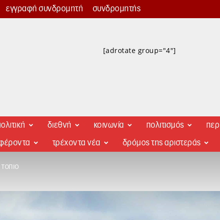
εγγραφή συνδρομητή
συνδρομητής
[adrotate group="4"]
ολιτική
διεθνή
κοινωνία
πολιτισμός
περ
αφέροντα
τρέχοντα νέα
δρόμος της αριστεράς
 ΤΟΠΊΟ