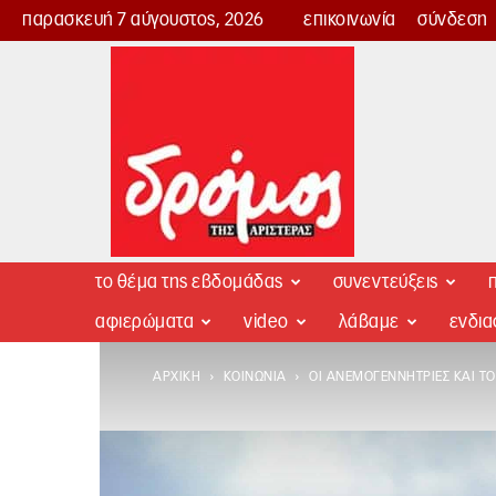
παρασκευή 7 αύγουστος, 2026
επικοινωνία
σύνδεση
Δρόμος
της
Αριστεράς
το θέμα της εβδομάδας
συνεντεύξεις
π
αφιερώματα
video
λάβαμε
ενδι
ΑΡΧΙΚΉ
ΚΟΙΝΩΝΊΑ
ΟΙ ΑΝΕΜΟΓΕΝΝΉΤΡΙΕΣ ΚΑΙ ΤΟ