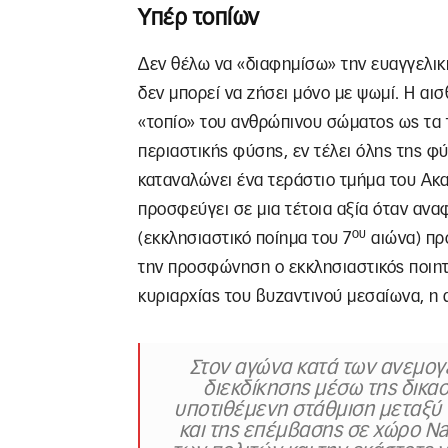
Υπέρ τοπίων
Δεν θέλω να «διαφημίσω» την ευαγγελικ
δεν μπορεί να ζήσει μόνο με ψωμί. Η αισ
«τοπίο» του ανθρώπινου σώματος ως τα το
περιαστικής φύσης, εν τέλει όλης της φύ
καταναλώνει ένα τεράστιο τμήμα του Ακ
προσφεύγει σε μια τέτοια αξία όταν ανα
ου
(εκκλησιαστικό ποίημα του 7
αιώνα) πρ
την προσφώνηση ο εκκλησιαστικός ποιητή
κυριαρχίας του βυζαντινού μεσαίωνα, η 
Στον αγώνα κατά των ανεμογε
διεκδίκησης μέσω της δικασ
υποτιθέμενη στάθμιση μεταξύ 
και της επέμβασης σε χώρο Na