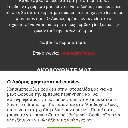
Κάθε Σάββατο έως και Τρίτη στα περίπτερα.
Τι είδους εγχείρημα μπορεί να είναι ο Δρόμος του δεύτερου
κύκλου; Σε αυτό το ερώτημα πρέπει, κατ’ αρχάς, να δώσουμε
μιαν απάντηση. Ο Δρόμος πρέπει ενσυνείδητα και
σχεδιασμένα να προσδιοριστεί ως συμβολή διεξόδου της
χώρας από την καθολική κρίση.
διαβάστε περισσότερα...
Επικοινωνία:
info@edromos.gr
ΑΚΟΛΟΥΘΗΣΕ ΜΑΣ
Ο Δρόμος χρησιμοποιεί cookies
Χρησιμοποιούμε cookies στην ιστοσελίδα μας για να
βελτιώσουμε την εμπειρία περιήγησης και να
καταγράφουμε τις προτιμήσεις σας όταν επισκέπτεστε
ξανά το edromos.gr. Κλικάροντας στο "Αποδοχή όλων",
συναινείτε στη χρήση όλων των cookies. Παρόλαυτα,
Εγγραφή συνδρομητή
Πολιτική
Διεθνή
Κοινωνία
μπορείτε να επισκεφθείτε τις "Ρυθμίσεις Cookies" για να
ελέγξετε και να αλλάξετε τις επιλογές σας.
Πολιτισμός
Αφιερώματα