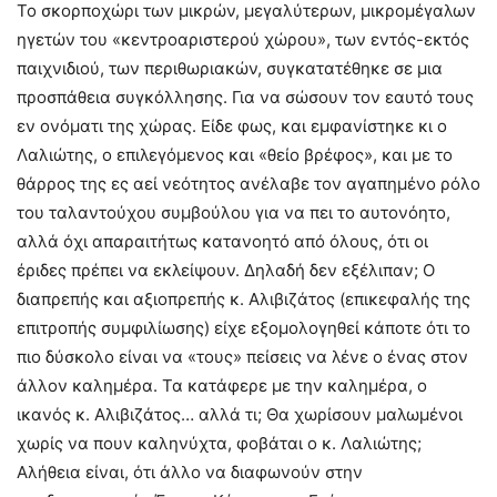
Το σκορποχώρι των μικρών, μεγαλύτερων, μικρομέγαλων
ηγετών του «κεντροαριστερού χώρου», των εντός-εκτός
παιχνιδιού, των περιθωριακών, συγκατατέθηκε σε μια
προσπάθεια συγκόλλησης. Για να σώσουν τον εαυτό τους
εν ονόματι της χώρας. Είδε φως, και εμφανίστηκε κι ο
Λαλιώτης, ο επιλεγόμενος και «θείο βρέφος», και με το
θάρρος της ες αεί νεότητος ανέλαβε τον αγαπημένο ρόλο
του ταλαντούχου συμβούλου για να πει το αυτονόητο,
αλλά όχι απαραιτήτως κατανοητό από όλους, ότι οι
έριδες πρέπει να εκλείψουν. Δηλαδή δεν εξέλιπαν; Ο
διαπρεπής και αξιοπρεπής κ. Αλιβιζάτος (επικεφαλής της
επιτροπής συμφιλίωσης) είχε εξομολογηθεί κάποτε ότι το
πιο δύσκολο είναι να «τους» πείσεις να λένε ο ένας στον
άλλον καλημέρα. Τα κατάφερε με την καλημέρα, ο
ικανός κ. Αλιβιζάτος… αλλά τι; Θα χωρίσουν μαλωμένοι
χωρίς να πουν καληνύχτα, φοβάται ο κ. Λαλιώτης;
Αλήθεια είναι, ότι άλλο να διαφωνούν στην