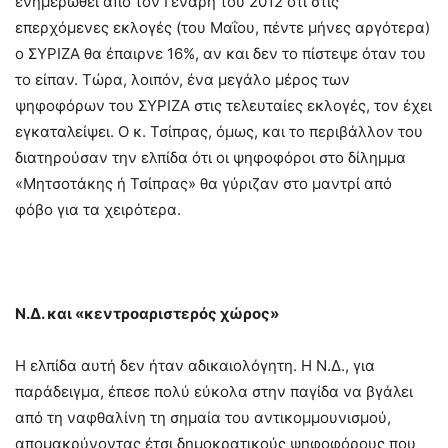
ενημερωθεί από τον Γενάρη του 2012 ότι στις
επερχόμενες εκλογές (του Μαΐου, πέντε μήνες αργότερα)
ο ΣΥΡΙΖΑ θα έπαιρνε 16%, αν και δεν το πίστεψε όταν του
το είπαν. Τώρα, λοιπόν, ένα μεγάλο μέρος των
ψηφοφόρων του ΣΥΡΙΖΑ στις τελευταίες εκλογές, τον έχει
εγκαταλείψει. Ο κ. Τσίπρας, όμως, και το περιβάλλον του
διατηρούσαν την ελπίδα ότι οι ψηφοφόροι στο δίλημμα
«Μητσοτάκης ή Τσίπρας» θα γύριζαν στο μαντρί από
φόβο για τα χειρότερα.
Ν.Δ. και «κεντροαριστερός χώρος»
Η ελπίδα αυτή δεν ήταν αδικαιολόγητη. Η Ν.Δ., για
παράδειγμα, έπεσε πολύ εύκολα στην παγίδα να βγάλει
από τη ναφθαλίνη τη σημαία του αντικομμουνισμού,
απομακρύνοντας έτσι δημοκρατικούς ψηφοφόρους που