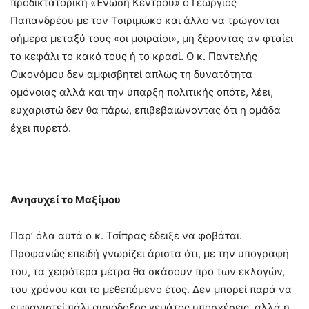
προδικτατορική «Ένωση Κέντρου» ο Γεώργιος
Παπανδρέου με τον Τσιριμώκο και άλλο να τρώγονται
σήμερα μεταξύ τους «οι μοιραίοι», μη ξέροντας αν φταίει
το κεφάλι το κακό τους ή το κρασί. Ο κ. Παντελής
Οικονόμου δεν αμφισβητεί απλώς τη δυνατότητα
ομόνοιας αλλά και την ύπαρξη πολιτικής οπότε, λέει,
ευχαριστώ δεν θα πάρω, επιβεβαιώνοντας ότι η ομάδα
έχει πυρετό.
Ανησυχεί το Μαξίμου
Παρ’ όλα αυτά ο κ. Τσίπρας έδειξε να φοβάται.
Προφανώς επειδή γνωρίζει άριστα ότι, με την υπογραφή
του, τα χειρότερα μέτρα θα σκάσουν προ των εκλογών,
του χρόνου και το μεθεπόμενο έτος. Δεν μπορεί παρά να
εμφανιστεί πάλι αισιόδοξος γεμάτος υποσχέσεις, αλλά η