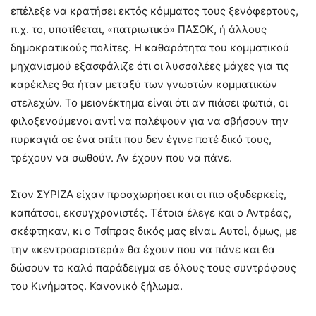
επέλεξε να κρατήσει εκτός κόμματος τους ξενόφερτους,
π.χ. το, υποτίθεται, «πατριωτικό» ΠΑΣΟΚ, ή άλλους
δημοκρατικούς πολίτες. Η καθαρότητα του κομματικού
μηχανισμού εξασφάλιζε ότι οι λυσσαλέες μάχες για τις
καρέκλες θα ήταν μεταξύ των γνωστών κομματικών
στελεχών. Το μειονέκτημα είναι ότι αν πιάσει φωτιά, οι
φιλοξενούμενοι αντί να παλέψουν για να σβήσουν την
πυρκαγιά σε ένα σπίτι που δεν έγινε ποτέ δικό τους,
τρέχουν να σωθούν. Αν έχουν που να πάνε.
Στον ΣΥΡΙΖΑ είχαν προσχωρήσει και οι πιο οξυδερκείς,
καπάτσοι, εκσυγχρονιστές. Τέτοια έλεγε και ο Αντρέας,
σκέφτηκαν, κι ο Τσίπρας δικός μας είναι. Αυτοί, όμως, με
την «κεντροαριστερά» θα έχουν που να πάνε και θα
δώσουν το καλό παράδειγμα σε όλους τους συντρόφους
του Κινήματος. Κανονικό ξήλωμα.