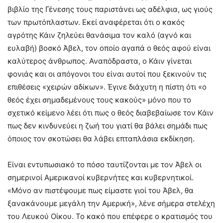
βιβλίο της Γένεσης τους παριστάνει ως αδέλφια, ως γιούς
των πρωτόπλαστων. Εκεί αναφέρεται ότι ο κακός
αγρότης Κάιν ζηλεύει θανάσιμα τον καλό (αγνό και
ευλαβή) βοσκό Άβελ, τον οποίο αγαπά ο θεός αφού είναι
καλύτερος άνθρωπος. Αναπόδραστα, ο Κάιν γίνεται
φονιάς και οι απόγονοι του είναι αυτοί που ξεκινούν τις
επιθέσεις «χειρών αδίκων». Έγινε διάχυτη η πίστη ότι «ο
θεός έχει σημαδεμένους τους κακούς» μόνο που το
σχετικό κείμενο λέει ότι πως ο θεός διαβεβαίωσε τον Κάιν
πως δεν κινδυνεύει η ζωή του γιατί θα βάλει σημάδι πως
όποιος τον σκοτώσει θα λάβει επταπλάσια εκδίκηση.
Είναι εντυπωσιακό το πόσο ταυτίζονται με τον Άβελ οι
σημερινοί Αμερικανοί κυβερνήτες και κυβερνητικοί.
«Μόνο αν πιστέψουμε πως είμαστε γιοί του Άβελ, θα
ξανακάνουμε μεγάλη την Αμερική», λένε σήμερα στελέχη
του Λευκού Οίκου. Το κακό που επέφερε ο κρατισμός του