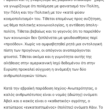
να γνωρίζουμε ότι πολέμησε με φανατισμό τον Πολίτη,
την Πόλη και την Πολιτική με τον «κατά φύσιν
κοσμοπολιτισμό» του. Τίθεται επομένως προς συζήτηση,
ως θέμα πολιτικής κοινωνιολογίας, η αντίθεση άπολη-
πολίτη. Τίθεται βεβαίως και το γεγονός ότι το παρελθόν
των κοινωνιών δεν ξεπλένεται με ψευδαισθήσεις περί
«προόδου». Χωρίς να αμφισβητηθεί ρητά μια οντολογική
πίστη των προγόνων, οι απόγονοι αναπαράγονται
φτυστοί. Τίθεται ακόμα και η γυμνότητα αυτής της
αλήθειας στην αμερικανική Ισχύ δεδομένου ότι στην
Ευρώπη προκαλεί σύγχυση η ανάμειξη των δύο
ανθρωπολογικών τύπων.
Κατά την εβραϊκή παράδοση Ισχύος-Ανωτερότητας, ο
καλός ανθρωπότυπος είναι ο νομάς (ιδιώτης) ονόματι
Άβελ και ο κακός είναι ο «καθιστικός» αγρότης, ο
κατώτερος «εγκατεστημένος» (πολίτης) ονόματι Κάιν. Το