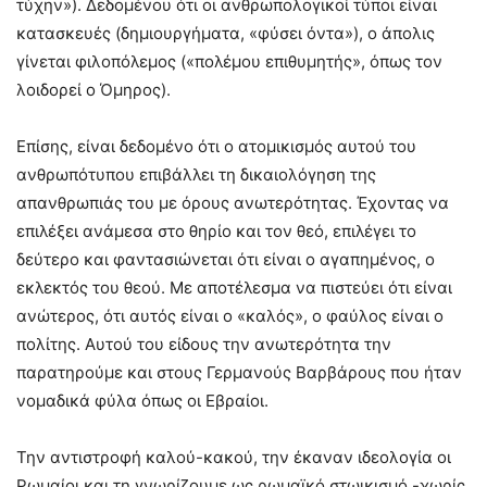
τύχην»). Δεδομένου ότι οι ανθρωπολογικοί τύποι είναι
κατασκευές (δημιουργήματα, «φύσει όντα»), ο άπολις
γίνεται φιλοπόλεμος («πολέμου επιθυμητής», όπως τον
λοιδορεί ο Όμηρος).
Επίσης, είναι δεδομένο ότι ο ατομικισμός αυτού του
ανθρωπότυπου επιβάλλει τη δικαιολόγηση της
απανθρωπιάς του με όρους ανωτερότητας. Έχοντας να
επιλέξει ανάμεσα στο θηρίο και τον θεό, επιλέγει το
δεύτερο και φαντασιώνεται ότι είναι ο αγαπημένος, ο
εκλεκτός του θεού. Με αποτέλεσμα να πιστεύει ότι είναι
ανώτερος, ότι αυτός είναι ο «καλός», ο φαύλος είναι ο
πολίτης. Αυτού του είδους την ανωτερότητα την
παρατηρούμε και στους Γερμανούς Βαρβάρους που ήταν
νομαδικά φύλα όπως οι Εβραίοι.
Την αντιστροφή καλού-κακού, την έκαναν ιδεολογία οι
Ρωμαίοι και τη γνωρίζουμε ως ρωμαϊκό στωικισμό -χωρίς