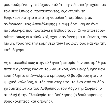
μουσουλμάνοι γιατί έχουν καλύτερη-«ιδιωτική» σχέση με
τον θεό: Όπως οι προτεστάντες, εξαντλούν τη
θρησκευτικότητα κατά τη νομαδική παράδοση, με
ανάγνωση μιας Αποκάλυψης με συμμόρφωση σε ένα
παράδειγμα που προτείνει η Βίβλος τους. Οι «κατώτεροι»
σιίτες, όπως οι καθολικοί, έχουν ανάγκη μια αυθεντία, τον
Ιμάμη, τόσο για την ερμηνεία των Γραφών όσο και για την
καθοδήγηση.
Ας σημειωθεί πως στην ελληνική ιστορία δεν υποτιμήθηκε
ποτέ ο αγρότης έναντι του ναυτικού, δεν θεωρήθηκε καν
ευυπόληπτο επάγγελμα ο έμπορος. Ο βάρβαρος ήταν ο
ψυχικά κολοβός, αυτός που στερείται το ένα από τα δύο
χαρακτηριστικά του Ανθρώπου, τον Λόγο της Σοφίας (ο
άπολις) ή την Ελευθερία της Βούλησης (ο δουλοπρεπώς
θρησκόληπτος και απαθής).