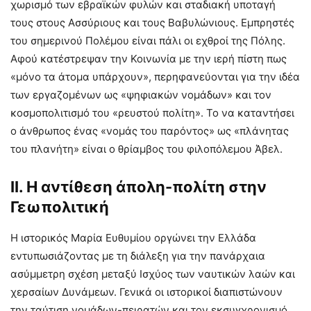
χωρισμό των εβραϊκών φυλών και σταδιακή υποταγή
τους στους Ασσύριους και τους Βαβυλώνιους. Εμπρηστές
του σημερινού Πολέμου είναι πάλι οι εχθροί της Πόλης.
Αφού κατέστρεψαν την Κοινωνία με την ιερή πίστη πως
«μόνο τα άτομα υπάρχουν», περηφανεύονται για την ιδέα
των εργαζομένων ως «ψηφιακών νομάδων» και τον
κοσμοπολιτισμό του «ρευστού πολίτη». Το να καταντήσει
ο άνθρωπος ένας «νομάς του παρόντος» ως «πλάνητας
του πλανήτη» είναι ο θρίαμβος του φιλοπόλεμου Άβελ.
ΙΙ. Η αντίθεση άπολη-πολίτη στην
Γεωπολιτική
Η ιστορικός Μαρία Ευθυμίου οργώνει την Ελλάδα
εντυπωσιάζοντας με τη διάλεξη για την πανάρχαια
ασύμμετρη σχέση μεταξύ Ισχύος των ναυτικών λαών και
χερσαίων Δυνάμεων. Γενικά οι ιστορικοί διαπιστώνουν
την ταύτιση νομάδων-πειρατών και τον εκσυγχρονισμό