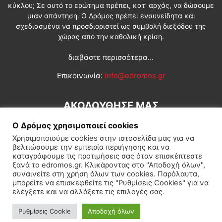
κύκλου; Σε αυτό το ερώτημα πρέπει, κατ’ αρχάς, να δώσουμε
μιαν απάντηση. Ο Δρόμος πρέπει ενσυνείδητα και
σχεδιασμένα να προσδιοριστεί ως συμβολή διεξόδου της
χώρας από την καθολική κρίση.
διαβάστε περισσότερα...
Επικοινωνία:
info@edromos.gr
ΑΚΟΛΟΥΘΗΣΕ ΜΑΣ
Ο Δρόμος χρησιμοποιεί cookies
Χρησιμοποιούμε cookies στην ιστοσελίδα μας για να
βελτιώσουμε την εμπειρία περιήγησης και να
καταγράφουμε τις προτιμήσεις σας όταν επισκέπτεστε
ξανά το edromos.gr. Κλικάροντας στο "Αποδοχή όλων",
συναινείτε στη χρήση όλων των cookies. Παρόλαυτα,
Εγγραφή συνδρομητή
Πολιτική
Διεθνή
Κοινωνία
μπορείτε να επισκεφθείτε τις "Ρυθμίσεις Cookies" για να
ελέγξετε και να αλλάξετε τις επιλογές σας.
Πολιτισμός
Αφιερώματα
Ρυθμίσεις Cookie
Αποδοχή όλων
© Δρόμος της Αριστεράς