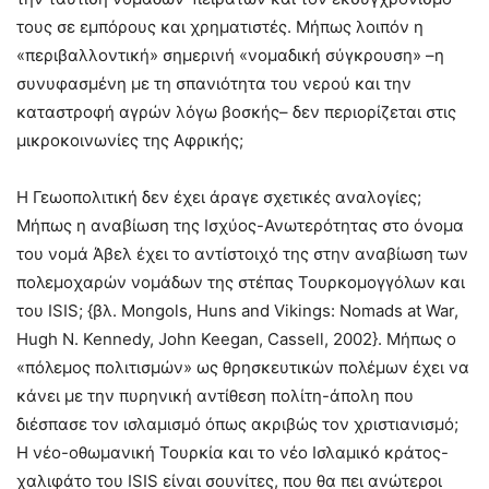
τους σε εμπόρους και χρηματιστές. Μήπως λοιπόν η
«περιβαλλοντική» σημερινή «νομαδική σύγκρουση» –η
συνυφασμένη με τη σπανιότητα του νερού και την
καταστροφή αγρών λόγω βοσκής– δεν περιορίζεται στις
μικροκοινωνίες της Αφρικής;
Η Γεωοπολιτική δεν έχει άραγε σχετικές αναλογίες;
Μήπως η αναβίωση της Ισχύος-Ανωτερότητας στο όνομα
του νομά Άβελ έχει το αντίστοιχό της στην αναβίωση των
πολεμοχαρών νομάδων της στέπας Τουρκομογγόλων και
του ISIS; {βλ. Mongols, Huns and Vikings: Nomads at War,
Hugh N. Kennedy, John Keegan, Cassell, 2002}. Μήπως ο
«πόλεμος πολιτισμών» ως θρησκευτικών πολέμων έχει να
κάνει με την πυρηνική αντίθεση πολίτη-άπολη που
διέσπασε τον ισλαμισμό όπως ακριβώς τον χριστιανισμό;
Η νέο-οθωμανική Τουρκία και το νέο Ισλαμικό κράτος-
χαλιφάτο του ISIS είναι σουνίτες, που θα πει ανώτεροι