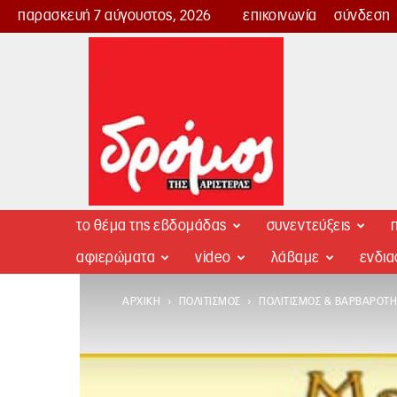
παρασκευή 7 αύγουστος, 2026
επικοινωνία
σύνδεση
Δρόμος
της
Αριστεράς
το θέμα της εβδομάδας
συνεντεύξεις
π
αφιερώματα
video
λάβαμε
ενδι
ΑΡΧΙΚΉ
ΠΟΛΙΤΙΣΜΌΣ
ΠΟΛΙΤΙΣΜΌΣ & ΒΑΡΒΑΡΌΤΗ