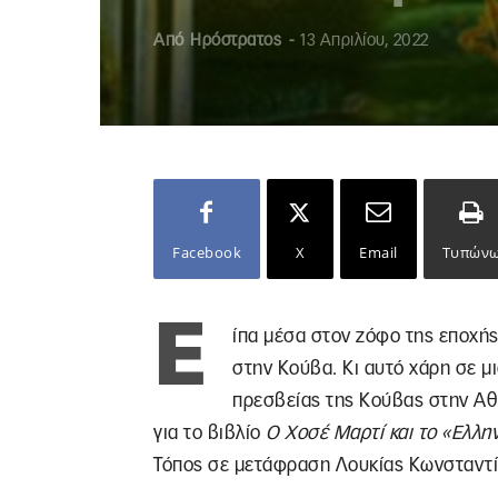
Από
Ηρόστρατος
-
13 Απριλίου, 2022
Facebook
X
Email
Τυπών
Ε
ίπα μέσα στον ζόφο της εποχής
στην Κούβα. Κι αυτό χάρη σε μ
πρεσβείας της Κούβας στην Αθή
για το βιβλίο
Ο Χοσέ Μαρτί και το «Ελλην
Τόπος σε μετάφραση Λουκίας Κωνσταντί