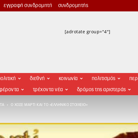
εγγραφή συνδρομητή
συνδρομητής
[adrotate group="4"]
ολιτική
διεθνή
κοινωνία
πολιτισμός
περ
αφέροντα
τρέχοντα νέα
δρόμος της αριστεράς
ΤΑ
Ο ΧΟΣΈ ΜΑΡΤΊ ΚΑΙ ΤΟ «ΕΛΛΗΝΙΚΌ ΣΤΟΙΧΕΊΟ»