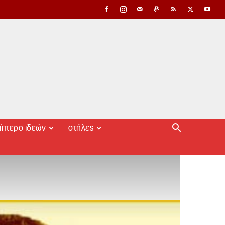
ίπτερο ιδεών
στήλες