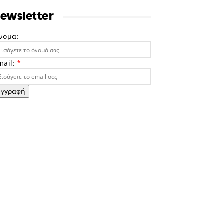
ewsletter
νομα:
mail:
*
Εγγραφή