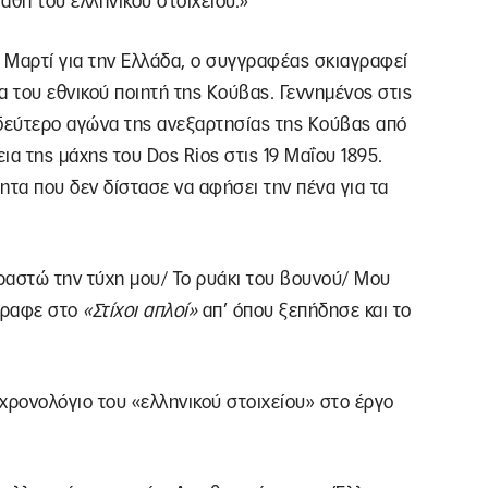
άθη του ελληνικού στοιχείου.»
 Μαρτί για την Ελλάδα, ο συγγραφέας σκιαγραφεί
α του εθνικού ποιητή της Κούβας. Γεννημένος στις
 δεύτερο αγώνα της ανεξαρτησίας της Κούβας από
εια της μάχης του Dos Rios στις 19 Μαΐου 1895.
ητα που δεν δίστασε να αφήσει την πένα για τα
ραστώ την τύχη μου/ Το ρυάκι του βουνού/ Μου
γραφε στο
«Στίχοι απλοί»
απ’ όπου ξεπήδησε και το
 χρονολόγιο του «ελληνικού στοιχείου» στο έργο