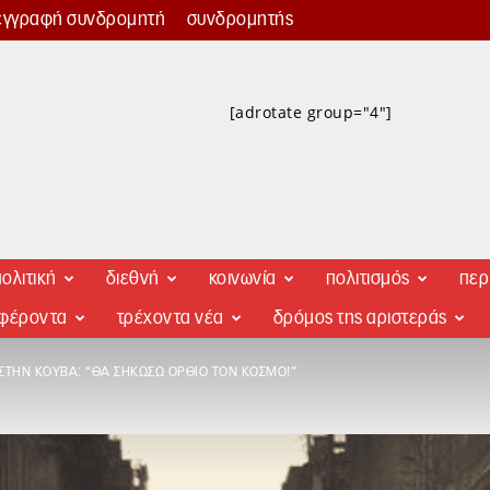
εγγραφή συνδρομητή
συνδρομητής
[adrotate group="4"]
ολιτική
διεθνή
κοινωνία
πολιτισμός
περ
αφέροντα
τρέχοντα νέα
δρόμος της αριστεράς
ΣΤΗΝ ΚΟΎΒΑ: “ΘΑ ΣΗΚΏΣΩ ΌΡΘΙΟ ΤΟΝ ΚΌΣΜΟ!”