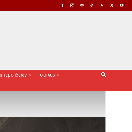
ίπτερο ιδεών
στήλες