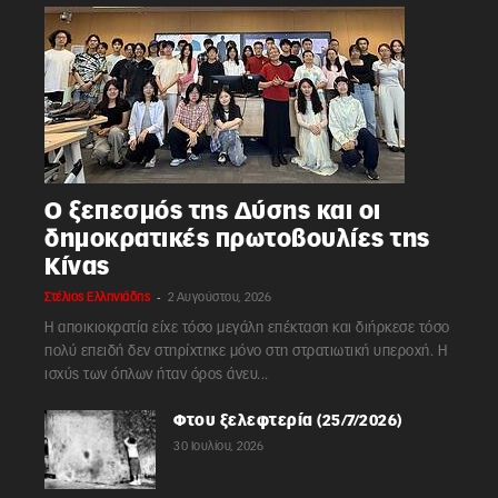
Ο ξεπεσμός της Δύσης και οι
δημοκρατικές πρωτοβουλίες της
Κίνας
-
Στέλιος Ελληνιάδης
2 Αυγούστου, 2026
Η αποικιοκρατία είχε τόσο μεγάλη επέκταση και διήρκεσε τόσο
πολύ επειδή δεν στηρίχτηκε μόνο στη στρατιωτική υπεροχή. Η
ισχύς των όπλων ήταν όρος άνευ...
Φτου ξελεφτερία (25/7/2026)
30 Ιουλίου, 2026