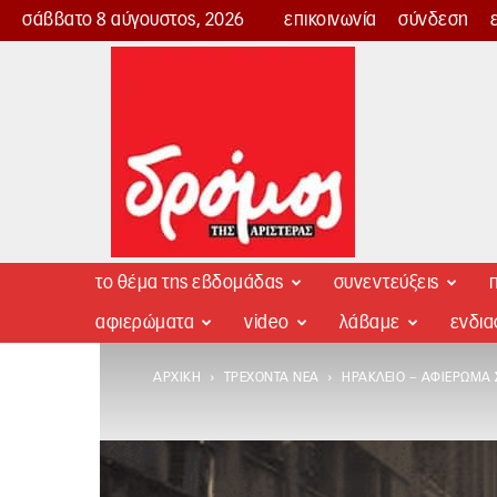
σάββατο 8 αύγουστος, 2026
επικοινωνία
σύνδεση
Δρόμος
της
Αριστεράς
το θέμα της εβδομάδας
συνεντεύξεις
π
αφιερώματα
video
λάβαμε
ενδι
ΑΡΧΙΚΉ
ΤΡΈΧΟΝΤΑ ΝΈΑ
ΗΡΆΚΛΕΙΟ – ΑΦΙΈΡΩΜΑ 