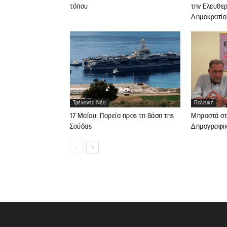
τόπου
την Ελευθερ
Δημοκρατία
Τρέχοντα Νέα
Πολιτική
17 Μαΐου: Πορεία προς τη βάση της
Μπροστά στ
Σούδας
Δημογραφι