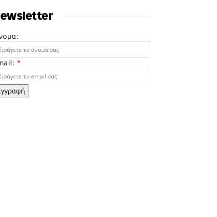
ewsletter
νομα:
mail:
*
Εγγραφή