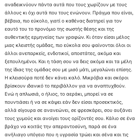
αναδεικνύουν πάντα αυτά που τους χωρίζουν με τους
άλλους κι όχι αυτά που τους ενώνουν. Πράγμα που είναι,
βέβαια, πιο εύκολο, γιατί ο καθένας διατηρεί για τον
εαυτό του το προνόμιο της σωστής θέσης και της
αυθεντικής ερμηνείας των γραφών. Κι όταν είσαι μέλος
μιας κλειστής ομάδας, πιο εύκολα σου φαίνονται όλοι οι
άλλοι ανεπαρκείς, ενδοτικοί, αποστάτες, ακόμα και
ξεπουλημένοι. Και η τάση σου να δεις ακόμα και τα μέλη
της ίδιας της ομάδας σου με μισό μάτι, μεγαλώνει επίσης.
Η κλεισούρα ποτέ δεν κάνει καλό. Μικρόβια και σκόροι
βρίσκουν ιδανικό το περιβάλλον για να αναπτυχθούν.
Ενώ η απλωσιά, ο ήλιος, το αεράκι, μπορεί να σε
πουντιάσει ή να σε κάψει εάν δεν είσαι προσεκτικός,
αλλά σίγουρα σε ανανεώνει, σε φρεσκάρει, σου αυξάνει
τους χυμούς και ανοίγει τους ορίζοντές σου. Κάλιο σε ένα
βράχο να κοιτάς την απεραντοσύνη, παρά σε ένα
ανήλιαγο υπόγειο που η υγρασία τρώει και σένα και τις