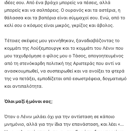
ιδέες σου. Από ένα βράχο μπορείς να πέσεις, αλλά
μπορείς και να σαλπάρεις. Ο ουρανός και τα αστέρια, η
θάλασσα και τα βαπόρια είναι σύμμαχοί σου. Ενώ, από το
κελί σου ο κόσμος είναι μικρός, γκρίζος και άβολος.
Τέτοιες σκέψεις μου γεννήθηκαν, ξαναδιαβάζοντας το
κομμάτι της Λούξεμπουργκ και το κομμάτι του Λένιν που
μου ταχυδρόμησε ο φίλος μου ο Τάσος, απογοητευμένος
από τη στενόκαρδη πολιτική της Αριστεράς που αντί να
ανασκουμπωθεί, να συσπειρωθεί και να ανοίξει τα φτερά
της να πετάξει, εμποδίζεται από εσωστρέφεια, δογματισμό
και αντιπαλότητα.
Όλοι μαζί ή μόνοι σας;
Όταν ο Λένιν μιλάει όχι για την αντίσταση σε κάποιο
μνημόνιο, αλλά για την ίδια την επανάσταση, και λέει «…