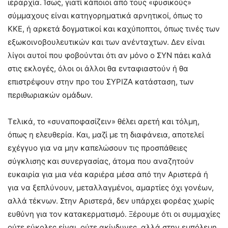
ιεραρχία. Ίσως, γιατί κάποιοι από τους «φυσικούς»
σύμμαχους είναι κατηγορηματικά αρνητικοί, όπως το
ΚΚΕ, ή αρκετά δογματικοί και καχύποπτοι, όπως τινές των
εξωκοινοβουλευτικών και των ανένταχτων. Δεν είναι
λίγοι αυτοί που φοβούνται ότι αν μόνο ο ΣΥΝ πάει καλά
στις εκλογές, όλοι οι άλλοι θα ενταφιαστούν ή θα
επιστρέψουν στην προ του ΣΥΡΙΖΑ κατάσταση, των
περιθωριακών ομάδων.
Τελικά, το «συναποφασίζειν» θέλει αρετή και τόλμη,
όπως η ελευθερία. Και, μαζί με τη διαφάνεια, αποτελεί
εχέγγυο για να μην καπελώσουν τις προσπάθειες
σύγκλισης και συνεργασίας, άτομα που αναζητούν
ευκαιρία για μια νέα καριέρα μέσα από την Αριστερά ή
για να ξεπλύνουν, μεταλλαγμένοι, αμαρτίες όχι γονέων,
αλλά τέκνων. Στην Αριστερά, δεν υπάρχει φορέας χωρίς
ευθύνη για τον κατακερματισμό. Ξέρουμε ότι οι συμμαχίες
ούτε εύκολες είναι, ούτε ακίνδυνες, αλλά στην εμπόλεμη