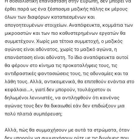
Η σοσιαλιστική επανάσταση στην Ευρώπη, δεν μπορεί να
έρθει παρά ως ένα ξέσπασμα μαζικής πάλης εκ μέρους
όλων των διαφόρων καταπιεσμένων και
απογοητευμένων στοιχείων. Αναπόφευκτα, κομμάτια των
μικροαστών και των πιο καθυστερημένων εργατών θα
συμμετέχουν. Χωρίς μια τέτοια συμμετοχή, ο μαζικός
αγώνας είναι αδύνατος, χωρίς το μαζικό αγώνα, η
επανάσταση είναι αδύνατη. Το ίδιο αναπόφευκτα αυτοί
θα φέρουν στο κίνημα τις προκαταλήψεις τους, τις
αντιδραστικές φαντασιώσεις τους, τις αδυναμίες και τα
λάθη τους. Αλλά, αντικειμενικά, θα επιτεθούν ενάντια στο
κεφάλαιο…», γιατί δεν μπορούν, τουλάχιστον οι
δηλωμένοι λενινιστές, να αντιληφθούν ότι κανένας
αγώνας τους δεν θα δικαιωθεί εάν δεν επιδιώξουν μια
πολύ πλατιά συμπόρευση;
Αλλά, πώς θα συμμαχήσουν με αυτά τα στρώματα, όταν
δεν μπορούν να συμμαχήσουν ούτε με τις δυνάμεις που