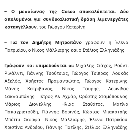
– Ο μεσαίωνας της Cosco αποκαλύπτεται. Δύο
απολυμένοι για συνδικαλιστική δράση λιμενεργάτες
καταγγέλλουν,
του Γιώργου Κατερίνη
– Για τον Δημήτρη Μητροπάνο
γράφουν η Έλενα
Πατρικίου, ο Νίκος Μάλλιαρης και ο Στέλιος Ελληνιάδης.
Γράφουν και επιμελούνται οι:
Μιχάλης Σιάχος, Ρούντι
Ρινάλντι, Γιάννης Τσούτσιας, Γιώργος Τσίπρας, Λουκάς
Αξελός, Χρήστος Πραμαντιώτης, Γιώργος Κατερίνης,
Μάνος Κατριβάνος, Νίκος Ταυρής, Λεωνίδας
Σακλαμπάνης, Πέτρος Αλ Αχμάρ, Ορέστης Σταμόπουλος,
Μάριος Διονέλλης, Ηλίας Σταθάτος, Ματίνα
Παπαχριστούδη, Γιάννης Βορινός, Κώστας Μπακατσής,
Μπέττυ Σκούφα, Νίκος Μάλλιαρης, Έλενα Πατρικίου,
Χριστίνα Ανδρέου, Γιάννης Πατίλης, Στέλιος Ελληνιάδης,