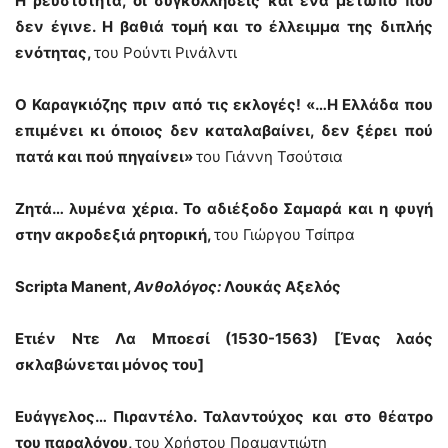
Η ρευστότητα, οι συγκολλήσεις και ένα μέτωπο που
δεν έγινε. Η βαθιά τομή και το έλλειμμα της διπλής
ενότητας,
του Ρούντι Ρινάλντι
Ο Καραγκιόζης πριν από τις εκλογές! «…Η Ελλάδα που
επιμένει κι όποιος δεν καταλαβαίνει, δεν ξέρει πού
πατά και πού πηγαίνει»
του Γιάννη Τσούτσια
Ζητά… λυμένα χέρια. Το αδιέξοδο Σαμαρά και η φυγή
στην ακροδεξιά ρητορική,
του Γιώργου Τσίπρα
Scripta Manent,
Ανθολόγος:
Λουκάς Αξελός
Ετιέν Ντε Λα Μποεσί (1530-1563) [Ένας λαός
σκλαβώνεται μόνος του]
Ευάγγελος… Πιραντέλο. Ταλαντούχος και στο θέατρο
του παραλόγου,
του Χρήστου Πραμαντιώτη