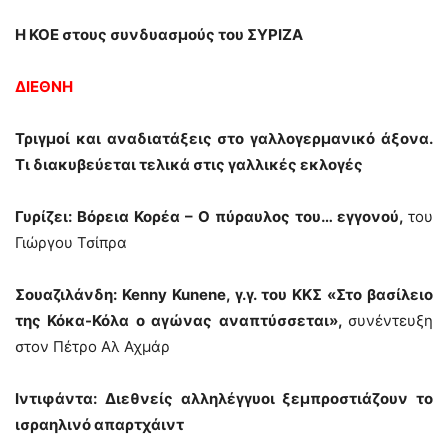
Η ΚΟΕ στους συνδυασμούς του ΣΥΡΙΖΑ
ΔΙΕΘΝΗ
Τριγμοί και αναδιατάξεις στο γαλλογερμανικό άξονα.
Τι διακυβεύεται τελικά στις γαλλικές εκλογές
Γυρίζει: Βόρεια Κορέα – Ο πύραυλος του… εγγονού,
του
Γιώργου Τσίπρα
Σουαζιλάνδη: Kenny Kunene, γ.γ. του ΚΚΣ «Στο βασίλειο
της Κόκα-Κόλα ο αγώνας αναπτύσσεται»,
συνέντευξη
στον Πέτρο Αλ Αχμάρ
Ιντιφάντα: Διεθνείς αλληλέγγυοι ξεμπροστιάζουν το
ισραηλινό απαρτχάιντ