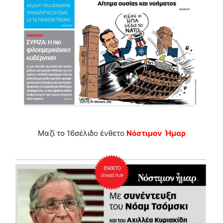
Μαζί το 16σέλιδο ένθετο
Νόστιμον
Ήμαρ