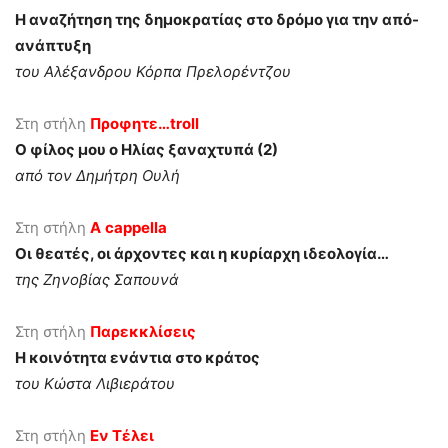
Η αναζήτηση της δημοκρατίας στο δρόμο για την από-
ανάπτυξη
του Αλέξανδρου Κόρπα Πρελορέντζου
Στη στήλη
Προφητε…
troll
Ο φίλος μου ο Ηλίας ξαναχτυπά (2)
από τον Δημήτρη Ουλή
Στη στήλη
A
cappella
Οι θεατές, οι άρχοντες και η κυρίαρχη ιδεολογία…
της Ζηνοβίας Σαπουνά
Στη στήλη
Παρεκκλίσεις
Η κοινότητα ενάντια στο κράτος
του Κώστα Λιβιεράτου
Στη στήλη
Εν Τέλει