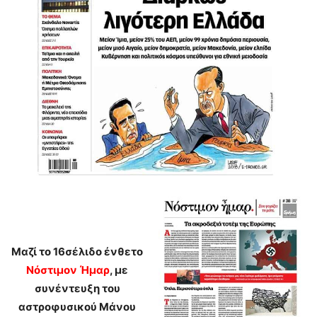
Μαζί το 16σέλιδο ένθετο
Νόστιμον Ήμα
ρ
, με
συνέντευξη του
αστροφυσικού Μάνου