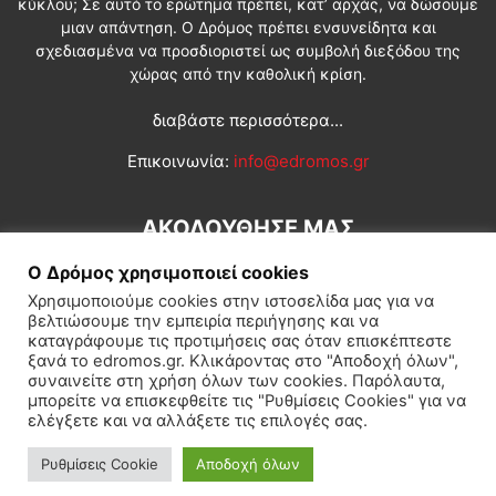
κύκλου; Σε αυτό το ερώτημα πρέπει, κατ’ αρχάς, να δώσουμε
μιαν απάντηση. Ο Δρόμος πρέπει ενσυνείδητα και
σχεδιασμένα να προσδιοριστεί ως συμβολή διεξόδου της
χώρας από την καθολική κρίση.
διαβάστε περισσότερα...
Επικοινωνία:
info@edromos.gr
ΑΚΟΛΟΥΘΗΣΕ ΜΑΣ
Ο Δρόμος χρησιμοποιεί cookies
Χρησιμοποιούμε cookies στην ιστοσελίδα μας για να
βελτιώσουμε την εμπειρία περιήγησης και να
καταγράφουμε τις προτιμήσεις σας όταν επισκέπτεστε
ξανά το edromos.gr. Κλικάροντας στο "Αποδοχή όλων",
συναινείτε στη χρήση όλων των cookies. Παρόλαυτα,
Εγγραφή συνδρομητή
Πολιτική
Διεθνή
Κοινωνία
μπορείτε να επισκεφθείτε τις "Ρυθμίσεις Cookies" για να
ελέγξετε και να αλλάξετε τις επιλογές σας.
Πολιτισμός
Αφιερώματα
Ρυθμίσεις Cookie
Αποδοχή όλων
© Δρόμος της Αριστεράς