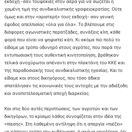
εκδοχή -σαν τουφεκιές στον αέρα για να σώζεται η
χαμένη τιμή της συνδικαλιστικής γραφειοκρατίας. Ούτε
όμως και στην «αριστερή» τους εκδοχή- σαν γενική
έφοδος απελπισίας «όλα για όλα». Το βλέπουμε στις
διάφορες αγωνιστικές περατζάδες, συνάξεις κλπ, κάθε
φορά που είναι να ψηφιστεί κάτι. Κι ακόμα πιο πολύ το
είδαμε με τρόπο οδυνηρό στους αγρότες, που παρά την
εντυπωσιακή τους αυθεντική κινητοποίηση, βρέθηκαν
τελικά ανοχύρωτοι απέναντι στην πλεκτάνη του ΚΚΕ και
της παραδοσιακής τους συνδικαλιστικής ηγεσίας. Και το
είδαμε και στους δικηγόρους, που τόσο άδικα
σπατάλησαν τις κοινωνικές τους αντοχές με την αδιέξοδη
και αναποτελεσματική αποχή διαρκείας.
Και στις δύο αυτές περιπτώσεις, των αγροτών και των
δικηγόρων, το κρίσιμο λάθος συνοψίζεται στην ιδέα της
«πίεσης». Στη λαθεμένη αντίληψη ότι η απεργία «πιέζει»
με κάποιον τρόπο την κυβέρνηση, ή ακόμα χειρότερα, ότι