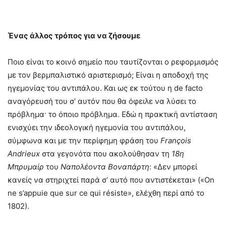
Ένας άλλος τρόπος για να ζήσουμε
Ποιο είναι το κοινό σημείο που ταυτίζονται ο ρεφορμισμός
με τον βερμπαλιστικό αριστερισμό; Είναι η αποδοχή της
ηγεμονίας του αντιπάλου. Και ως εκ τούτου η de facto
αναγόρευσή του σ’ αυτόν που θα όφειλε να λύσει το
πρόβλημα· το όποιο πρόβλημα. Εδώ η πρακτική αντίσταση
ενισχύει την ιδεολογική ηγεμονία του αντιπάλου,
σύμφωνα και με την περίφημη φράση του
Fran
ç
ois
Andrieux
στα γεγονότα που ακολούθησαν τη
18η
Μπρυμαίρ
του
Ναπολέοντα Βοναπάρτη
: «Δεν μπορεί
κανείς να στηριχτεί παρά σ’ αυτό που αντιστέκεται» («Οn
ne s’appuie que sur ce qui résiste», ελέχθη περί από το
1802).