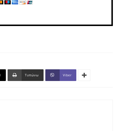
l
Τυπώνω
Viber