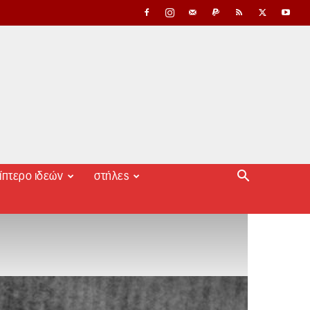
ίπτερο ιδεών
στήλες