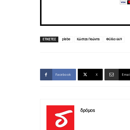
ΕΤΙΚΕΤΕΣ
plebe
Κώστας Γκιώνης
Φύλλο 669
Facebook
X
Emai
δρόμος