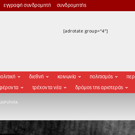
εγγραφή συνδρομητή
συνδρομητής
[adrotate group="4"]
ολιτική
διεθνή
κοινωνία
πολιτισμός
περ
αφέροντα
τρέχοντα νέα
δρόμος της αριστεράς
ΚΑΙΡΌΤΗΤΑ