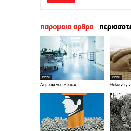
παρομοια αρθρα
περισσοτ
Plebe
Plebe
Δημόσια νοσοκομεία
Θέλω να γίν