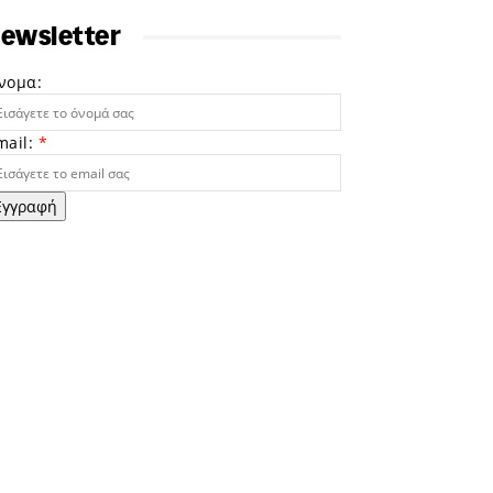
ewsletter
νομα:
mail:
*
Εγγραφή