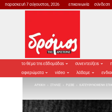
παρασκευή 7 αύγουστος, 2026
επικοινωνία
σύνδεση
Δρόμος
της
Αριστεράς
το θέμα της εβδομάδας
συνεντεύξεις
π
αφιερώματα
video
λάβαμε
ενδι
ΑΡΧΙΚΉ
ΣΤΉΛΕΣ
PLEBE
ΚΑΤΕΥΘΥΝΌΜΕΝΗ ΕΠΙ