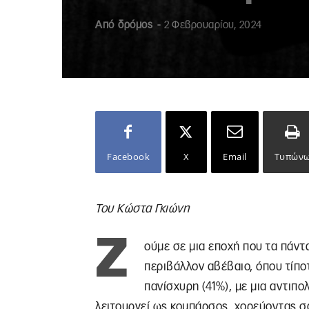
Από
δρόμος
-
2 Φεβρουαρίου, 2024
Facebook
X
Email
Τυπών
Του Κώστα Γκιώνη
Ζ
ούμε σε μια εποχή που τα πάντα
περιβάλλον αβέβαιο, όπου τίπο
πανίσχυρη (41%), με μια αντιπ
λειτουργεί ως κομπάρσος, χορεύοντας σα