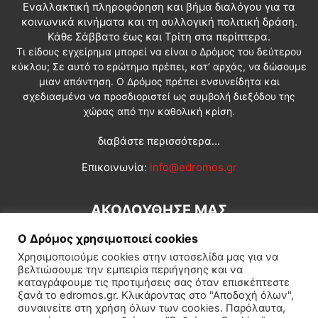
Εναλλακτική πληροφόρηση και βήμα διαλόγου για τα
κοινωνικά κινήματα και τη συλλογική πολιτική δράση.
Κάθε Σάββατο έως και Τρίτη στα περίπτερα.
Τι είδους εγχείρημα μπορεί να είναι ο Δρόμος του δεύτερου
κύκλου; Σε αυτό το ερώτημα πρέπει, κατ’ αρχάς, να δώσουμε
μιαν απάντηση. Ο Δρόμος πρέπει ενσυνείδητα και
σχεδιασμένα να προσδιοριστεί ως συμβολή διεξόδου της
χώρας από την καθολική κρίση.
διαβάστε περισσότερα...
Επικοινωνία:
info@edromos.gr
ΑΚΟΛΟΥΘΗΣΕ ΜΑΣ
Ο Δρόμος χρησιμοποιεί cookies
Χρησιμοποιούμε cookies στην ιστοσελίδα μας για να
βελτιώσουμε την εμπειρία περιήγησης και να
καταγράφουμε τις προτιμήσεις σας όταν επισκέπτεστε
ξανά το edromos.gr. Κλικάροντας στο "Αποδοχή όλων",
συναινείτε στη χρήση όλων των cookies. Παρόλαυτα,
Εγγραφή συνδρομητή
Πολιτική
Διεθνή
Κοινωνία