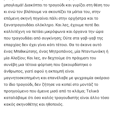
μπαγλαμά! Διακόπτει το τραγούδι και γυρίζει στη θέση του
κι ενώ τον βλέπουμε να σκουπίζει τα μάτια του, στην
επόμενη σκηνή πηγαίνει πάλι στην ορχήστρα και το
ξανατραγουδάει ολόκληρο. Και λες, έχουμε ποτέ δει
καλλιτέχνη να πετάει μικρόφωνα και όργανα την ώρα
που τραγουδάει από συγκίνηση; Ούτε στα γαβ-γαβ της
επαρχίας δεν έχει γίνει κάτι τέτοιο. Θα το έκανε αυτό
ένας Μπιθικώτσης, ένας Μητροπάνος, μία Νταντωνάκη ή
μία Αλεξίου; Και λες, αν δεχτούμε ότι πράγματι του
συνέβη μια τέτοια φόρτιση που ξεκουρδίστηκε ο
άνθρωπος, γιατί αφού η εκπομπή είναι
μαγνητοσκοπημένη και επανέλαβε με ψυχραιμία ακέραιο
το ίδιο τραγούδι, δεν ζήτησε να κοπεί στο μοντάζ το
προηγούμενο που έμεινε μισό από το κλάμα; Τελικά
καταλάβαμε ότι όσο καλός τραγουδιστής είναι άλλο τόσο
κακός σκηνοθέτης και ηθοποιός.