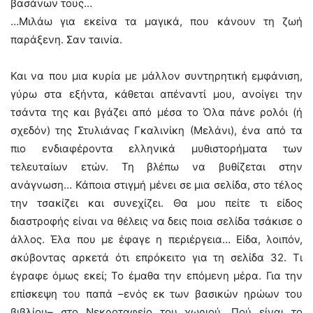
βασάνων τους…
…Μιλάω για εκείνα τα μαγικά, που κάνουν τη ζωή
παράξενη. Σαν ταινία.
Και να που μια κυρία με μάλλον συντηρητική εμφάνιση,
γύρω στα εξήντα, κάθεται απέναντί μου, ανοίγει την
τσάντα της και βγάζει από μέσα το Όλα πάνε ρολόι (ή
σχεδόν) της Στυλιάνας Γκαλινίκη (Μελάνι), ένα από τα
πιο ενδιαφέροντα ελληνικά μυθιστορήματα των
τελευταίων ετών. Τη βλέπω να βυθίζεται στην
ανάγνωση… Κάποια στιγμή μένει σε μια σελίδα, στο τέλος
την τσακίζει και συνεχίζει. Θα μου πείτε τι είδος
διαστροφής είναι να θέλεις να δεις ποια σελίδα τσάκισε ο
άλλος. Έλα που με έφαγε η περιέργεια… Είδα, λοιπόν,
σκύβοντας αρκετά ότι επρόκειτο για τη σελίδα 32. Τι
έγραφε όμως εκεί; Το έμαθα την επόμενη μέρα. Για την
επίσκεψη του παπά –ενός εκ των βασικών ηρώων του
βιβλίου– στο Νεκροταφείο του χωριού. Πού είναι το