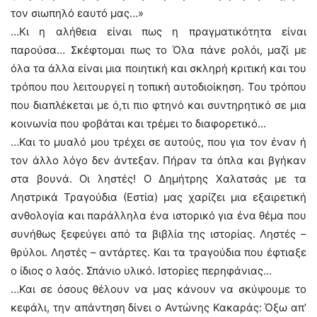
τον σιωπηλό εαυτό μας…»
…Κι η αλήθεια είναι πως η πραγματικότητα είναι
παρούσα… Σκέφτομαι πως το Όλα πάνε ρολόι, μαζί με
όλα τα άλλα είναι μια ποιητική και σκληρή κριτική και του
τρόπου που λειτουργεί η τοπική αυτοδιοίκηση. Του τρόπου
που διαπλέκεται με ό,τι πιο φτηνό και συντηρητικό σε μια
κοινωνία που φοβάται και τρέμει το διαφορετικό…
…Και το μυαλό μου τρέχει σε αυτούς, που για τον έναν ή
τον άλλο λόγο δεν άντεξαν. Πήραν τα όπλα και βγήκαν
στα βουνά. Οι ληστές! Ο Δημήτρης Χαλατσάς με τα
Ληστρικά Τραγούδια (Εστία) μας χαρίζει μια εξαιρετική
ανθολογία και παράλληλα ένα ιστορικό για ένα θέμα που
συνήθως ξεφεύγει από τα βιβλία της ιστορίας. Ληστές –
θρύλοι. Ληστές – αντάρτες. Και τα τραγούδια που έφτιαξε
ο ίδιος ο λαός. Σπάνιο υλικό. Ιστορίες περηφάνιας…
…Και σε όσους θέλουν να μας κάνουν να σκύψουμε το
κεφάλι, την απάντηση δίνει ο Αντώνης Κακαράς: Όξω απ’