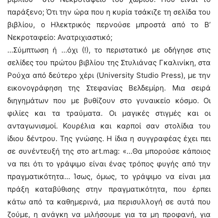
παράξενο; Ότι την ώρα που η κυρία τσάκιζε τη σελίδα του
βιβλίου, ο Ηλεκτρικός περνούσε μπροστά από το Β’
Νεκροταφείο: Ανατριχιαστικό;
…Σύμπτωση ή …όχι (!), το περιστατικό με οδήγησε στις
σελίδες του πρώτου βιβλίου της Στυλιάνας Γκαλινίκη, στα
Ρούχα από δεύτερο χέρι (University Studio Press), με την
εικονογράφηση της Στεφανίας Βελδεμίρη. Μια σειρά
διηγημάτων που με βυθίζουν στο γυναικείο κόσμο. Οι
φιλίες και τα τραύματα. Οι μαγικές στιγμές και οι
ανταγωνισμοί. Κουρέλια και καρποί σαν στολίδια του
ίδιου δέντρου. Της γνώσης. Η ίδια η συγγραφέας έχει πει
σε συνέντευξή της στο art.mag: «…Θα μπορούσε κάποιος
να πει ότι το γράψιμο είναι ένας τρόπος φυγής από την
πραγματικότητα… Ίσως, όμως, το γράψιμο να είναι μια
πράξη καταβύθισης στην πραγματικότητα, που έρπει
κάτω από τα καθημερινά, μια περισυλλογή σε αυτά που
ζούμε, η ανάγκη να μιλήσουμε για τα μη προφανή, για