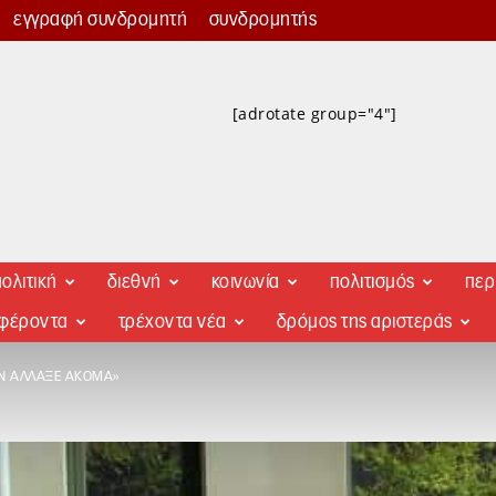
εγγραφή συνδρομητή
συνδρομητής
[adrotate group="4"]
ολιτική
διεθνή
κοινωνία
πολιτισμός
περ
αφέροντα
τρέχοντα νέα
δρόμος της αριστεράς
ΕΝ ΆΛΛΑΞΕ ΑΚΌΜΑ»