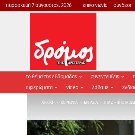
παρασκευή 7 αύγουστος, 2026
επικοινωνία
σύνδεση
Δρόμος
της
Αριστεράς
το θέμα της εβδομάδας
συνεντεύξεις
π
αφιερώματα
video
λάβαμε
ενδι
ΑΡΧΙΚΉ
ΚΟΙΝΩΝΊΑ
ΕΡΓΑΣΊΑ
ΙΓΜΕ: «ΤΊΠΟΤΑ Δ