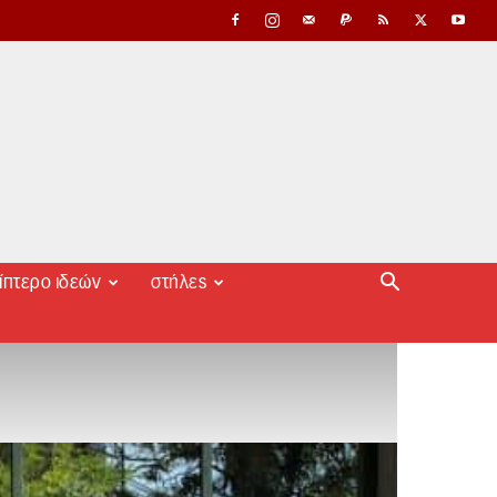
ίπτερο ιδεών
στήλες