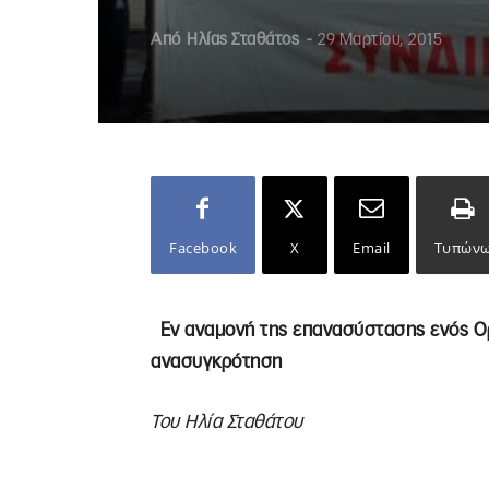
Από
Ηλίας Σταθάτος
-
29 Μαρτίου, 2015
Facebook
X
Email
Τυπών
Εν αναμονή της επανασύστασης ενός Ορ
ανασυγκρότηση
Του Ηλία Σταθάτου