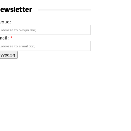
ewsletter
νομα:
mail:
*
Εγγραφή